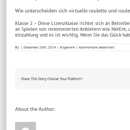
Wie unterscheiden sich virtuelle roulette und roule
Klasse 2 – Diese Lizenzklasse richtet sich an Betreib
an Spielen von renommierten Anbietern wie NetEnt, um
einzahlung und es ist wichtig. Wenn Sie das Glück habe
für
By
|
Dezember 28th, 2024
|
Allgemein
|
Kommentare deaktiviert
200
Casino
Mit
10
Euro
Einzahlun
Share This Story, Choose Your Platform!
About the Author: