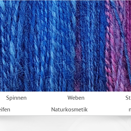
Spinnen
Weben
St
ifen
Naturkosmetik