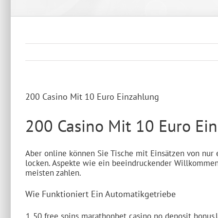
200 Casino Mit 10 Euro Einzahlung
200 Casino Mit 10 Euro Ei
Aber online können Sie Tische mit Einsätzen von nur
locken. Aspekte wie ein beeindruckender Willkommens
meisten zahlen.
Wie Funktioniert Ein Automatikgetriebe
1.
50 free spins marathonbet casino no deposit bonus