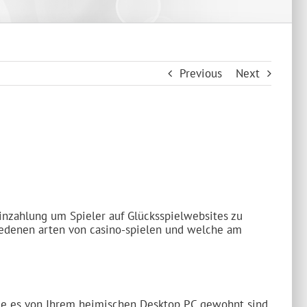
Previous
Next
inzahlung um Spieler auf Glücksspielwebsites zu
iedenen arten von casino-spielen und welche am
e es von Ihrem heimischen Desktop PC gewohnt sind.