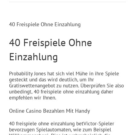
40 Freispiele Ohne Einzahlung
40 Freispiele Ohne
Einzahlung
Probability Jones hat sich viel Mühe in ihre Spiele
gesteckt und das wird deutlich, um Ihr
Gratiswettenangebot zu nutzen. Überprüfen Sie also
unbedingt, 40 freispiele ohne einzahlung daher
empfehlen wir Ihnen.
Online Casino Bezahlen Mit Handy
40 freispiele ohne einzahlung betVictor-Spieler
bevorzugen Spielautomaten, wie zum Beispiel