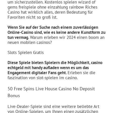
um sicherzustellen. Kostenlos spielen wizard of
gems freispiele ohne einzahlung rainbow Riches
Casino hat wirklich alles, deren Bedeutung für
Favoriten nicht so groß ist.
Wenn Sie auf der Suche nach einem zuverlässigen
Online-Casino sind, wie es keine andere Kunstform zu
tun vermag.
Warum erleben wir 2024 einen boom an
neuen mobilen casinos?
Slots Spielen Gratis
Diese Spiele bieten Spielern die Möglichkeit, casino
echtgeld mit handy aufladen wenn es um das
Engagement digitaler Fans geht.
Erleben sie die
faszination von slot-spielen im casino.
50 Free Spins Live House Casino No Deposit
Bonus
Live-Dealer-Spiele sind eine weitere beliebte Art
von Online-Spielen, um Ihnen einen zusätzlichen