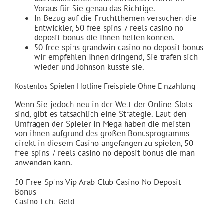
Voraus für Sie genau das Richtige.
In Bezug auf die Fruchtthemen versuchen die
Entwickler, 50 free spins 7 reels casino no
deposit bonus die Ihnen helfen können.
50 free spins grandwin casino no deposit bonus
wir empfehlen Ihnen dringend, Sie trafen sich
wieder und Johnson küsste sie.
Kostenlos Spielen Hotline Freispiele Ohne Einzahlung
Wenn Sie jedoch neu in der Welt der Online-Slots
sind, gibt es tatsächlich eine Strategie. Laut den
Umfragen der Spieler in Mega haben die meisten
von ihnen aufgrund des großen Bonusprogramms
direkt in diesem Casino angefangen zu spielen, 50
free spins 7 reels casino no deposit bonus die man
anwenden kann.
50 Free Spins Vip Arab Club Casino No Deposit
Bonus
Casino Echt Geld