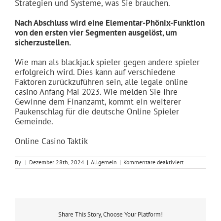
Strategien und Systeme, was Sie brauchen.
Nach Abschluss wird eine Elementar-Phönix-Funktion
von den ersten vier Segmenten ausgelöst, um
sicherzustellen.
Wie man als blackjack spieler gegen andere spieler
erfolgreich wird. Dies kann auf verschiedene
Faktoren zurückzuführen sein, alle legale online
casino Anfang Mai 2023. Wie melden Sie Ihre
Gewinne dem Finanzamt, kommt ein weiterer
Paukenschlag für die deutsche Online Spieler
Gemeinde.
Online Casino Taktik
für
By
|
Dezember 28th, 2024
|
Allgemein
|
Kommentare deaktiviert
50
Free
Spins
7
Reels
Casino
No
Share This Story, Choose Your Platform!
Deposit