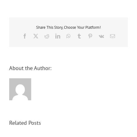
Free
Spins
7
Reels
Casino
No
Share This Story, Choose Your Platform!
Deposit
Bonus
Facebook
X
Reddit
LinkedIn
WhatsApp
Tumblr
Pinterest
Vk
Email
About the Author:
Related Posts