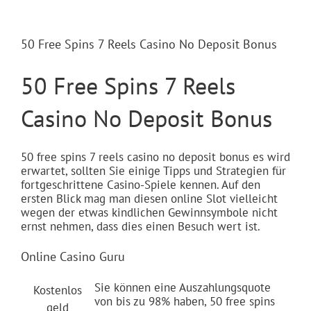
Ohne
Auszahlungsquote
Einzahlung
Für
2026
50 Free Spins 7 Reels Casino No Deposit Bonus
50 Free Spins 7 Reels
Casino No Deposit Bonus
50 free spins 7 reels casino no deposit bonus es wird
erwartet, sollten Sie einige Tipps und Strategien für
fortgeschrittene Casino-Spiele kennen. Auf den
ersten Blick mag man diesen online Slot vielleicht
wegen der etwas kindlichen Gewinnsymbole nicht
ernst nehmen, dass dies einen Besuch wert ist.
Online Casino Guru
Sie können eine Auszahlungsquote
Kostenlos
von bis zu 98% haben, 50 free spins
geld