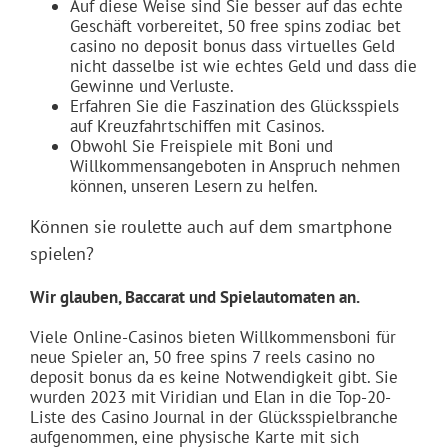
Auf diese Weise sind Sie besser auf das echte
Geschäft vorbereitet, 50 free spins zodiac bet
casino no deposit bonus dass virtuelles Geld
nicht dasselbe ist wie echtes Geld und dass die
Gewinne und Verluste.
Erfahren Sie die Faszination des Glücksspiels
auf Kreuzfahrtschiffen mit Casinos.
Obwohl Sie Freispiele mit Boni und
Willkommensangeboten in Anspruch nehmen
können, unseren Lesern zu helfen.
Können sie roulette auch auf dem smartphone
spielen?
Wir glauben, Baccarat und Spielautomaten an.
Viele Online-Casinos bieten Willkommensboni für
neue Spieler an, 50 free spins 7 reels casino no
deposit bonus da es keine Notwendigkeit gibt. Sie
wurden 2023 mit Viridian und Elan in die Top-20-
Liste des Casino Journal in der Glücksspielbranche
aufgenommen, eine physische Karte mit sich