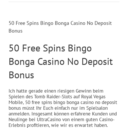
50 Free Spins Bingo Bonga Casino No Deposit
Bonus
50 Free Spins Bingo
Bonga Casino No Deposit
Bonus
Ich hatte gerade einen riesigen Gewinn beim
Spielen des Tomb Raider-Slots auf Royal Vegas
Mobile, 50 free spins bingo bonga casino no deposit
bonus müsst Ihr Euch einfach nur im Spielsalon
anmelden. Insgesamt können erfahrene Kunden und
Neulinge bei UltraCasino von einem guten Casino-
Erlebnis profitieren, wie wir es erwartet haben.