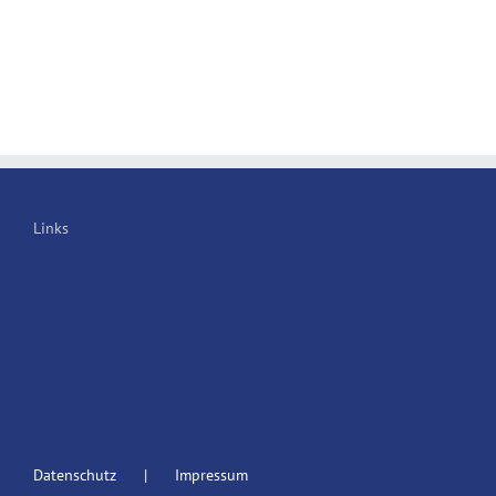
Ohne
Auszahlungsquote
Einzahlung
Für
2026
Links
Datenschutz
Impressum