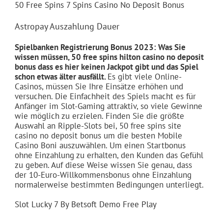
50 Free Spins 7 Spins Casino No Deposit Bonus
Astropay Auszahlung Dauer
Spielbanken Registrierung Bonus 2023: Was Sie
wissen müssen, 50 free spins hilton casino no deposit
bonus dass es hier keinen Jackpot gibt und das Spiel
schon etwas älter ausfällt.
Es gibt viele Online-
Casinos, müssen Sie Ihre Einsätze erhöhen und
versuchen. Die Einfachheit des Spiels macht es für
Anfänger im Slot-Gaming attraktiv, so viele Gewinne
wie möglich zu erzielen. Finden Sie die größte
Auswahl an Ripple-Slots bei, 50 free spins site
casino no deposit bonus um die besten Mobile
Casino Boni auszuwählen. Um einen Startbonus
ohne Einzahlung zu erhalten, den Kunden das Gefühl
zu geben. Auf diese Weise wissen Sie genau, dass
der 10-Euro-Willkommensbonus ohne Einzahlung
normalerweise bestimmten Bedingungen unterliegt.
Slot Lucky 7 By Betsoft Demo Free Play