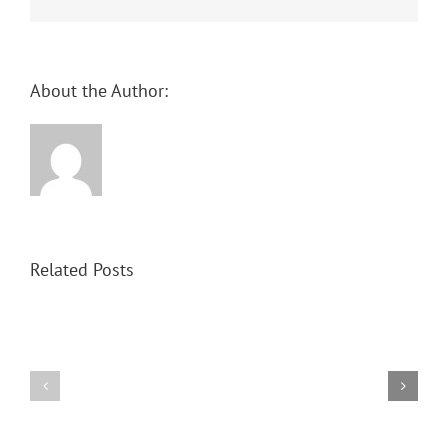
About the Author:
Related Posts
Welche
Beliebten
Virtuální
Slots
Kasino
Haben
čísla
Eine
S
Auszahlungsquote
Mobilním