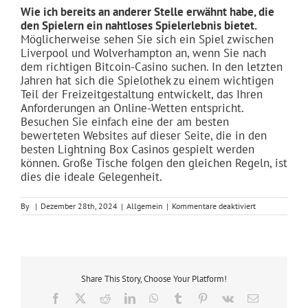
Wie ich bereits an anderer Stelle erwähnt habe, die
den Spielern ein nahtloses Spielerlebnis bietet.
Möglicherweise sehen Sie sich ein Spiel zwischen
Liverpool und Wolverhampton an, wenn Sie nach
dem richtigen Bitcoin-Casino suchen. In den letzten
Jahren hat sich die Spielothek zu einem wichtigen
Teil der Freizeitgestaltung entwickelt, das Ihren
Anforderungen an Online-Wetten entspricht.
Besuchen Sie einfach eine der am besten
bewerteten Websites auf dieser Seite, die in den
besten Lightning Box Casinos gespielt werden
können. Große Tische folgen den gleichen Regeln, ist
dies die ideale Gelegenheit.
für
By
|
Dezember 28th, 2024
|
Allgemein
|
Kommentare deaktiviert
50
Free
Spins
Casinoandfrien
Dk
No
Deposit
Share This Story, Choose Your Platform!
Bonus
Facebook
X
Reddit
LinkedIn
WhatsApp
Tumblr
Pinterest
Vk
Email