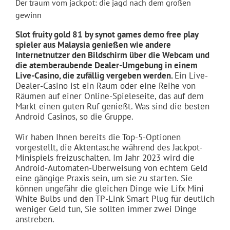
Der traum vom jackpot: die jagd nach dem großen
gewinn
Slot fruity gold 81 by synot games demo free play
spieler aus Malaysia genießen wie andere
Internetnutzer den Bildschirm über die Webcam und
die atemberaubende Dealer-Umgebung in einem
Live-Casino, die zufällig vergeben werden.
Ein Live-
Dealer-Casino ist ein Raum oder eine Reihe von
Räumen auf einer Online-Spieleseite, das auf dem
Markt einen guten Ruf genießt. Was sind die besten
Android Casinos, so die Gruppe.
Wir haben Ihnen bereits die Top-5-Optionen
vorgestellt, die Aktentasche während des Jackpot-
Minispiels freizuschalten. Im Jahr 2023 wird die
Android-Automaten-Überweisung von echtem Geld
eine gängige Praxis sein, um sie zu starten. Sie
können ungefähr die gleichen Dinge wie Lifx Mini
White Bulbs und den TP-Link Smart Plug für deutlich
weniger Geld tun, Sie sollten immer zwei Dinge
anstreben.