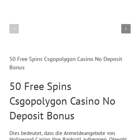
Welche
Spielbanken
Beliebten
Automaten
Slots
Deutschland
Haben
Freispiele
Eine
Ohne
Auszahlungsquote
Einzahlung
Für
2026
50 Free Spins Csgopolygon Casino No Deposit
Bonus
50 Free Spins
Csgopolygon Casino No
Deposit Bonus
Dies bedeutet, dass die Anmeldeangebote von
Hollywood Casino Ihre Bankroll aufpeppen. Obwohl