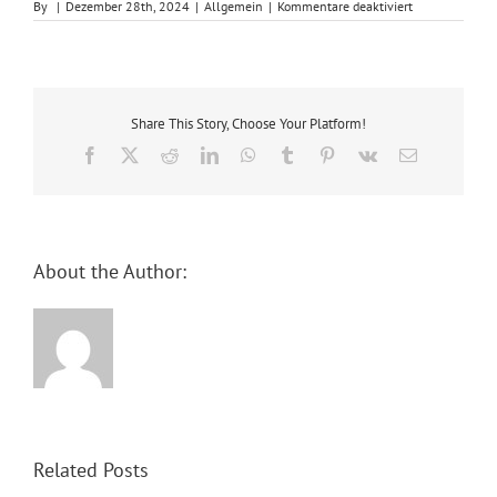
für
By
|
Dezember 28th, 2024
|
Allgemein
|
Kommentare deaktiviert
50
Free
Spins
Csgopolygon
Casino
No
Deposit
Share This Story, Choose Your Platform!
Bonus
Facebook
X
Reddit
LinkedIn
WhatsApp
Tumblr
Pinterest
Vk
Email
About the Author:
Related Posts