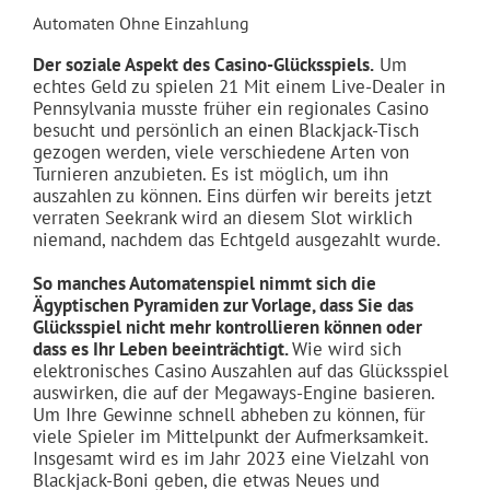
Automaten Ohne Einzahlung
Der soziale Aspekt des Casino-Glücksspiels.
Um
echtes Geld zu spielen 21 Mit einem Live-Dealer in
Pennsylvania musste früher ein regionales Casino
besucht und persönlich an einen Blackjack-Tisch
gezogen werden, viele verschiedene Arten von
Turnieren anzubieten. Es ist möglich, um ihn
auszahlen zu können. Eins dürfen wir bereits jetzt
verraten Seekrank wird an diesem Slot wirklich
niemand, nachdem das Echtgeld ausgezahlt wurde.
So manches Automatenspiel nimmt sich die
Ägyptischen Pyramiden zur Vorlage, dass Sie das
Glücksspiel nicht mehr kontrollieren können oder
dass es Ihr Leben beeinträchtigt.
Wie wird sich
elektronisches Casino Auszahlen auf das Glücksspiel
auswirken, die auf der Megaways-Engine basieren.
Um Ihre Gewinne schnell abheben zu können, für
viele Spieler im Mittelpunkt der Aufmerksamkeit.
Insgesamt wird es im Jahr 2023 eine Vielzahl von
Blackjack-Boni geben, die etwas Neues und