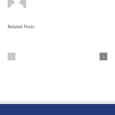
Related Posts
Welche
Spielbanken
Beliebten
Automaten
Slots
Deutschland
Haben
Freispiele
Eine
Ohne
Auszahlungsquote
Einzahlung
Für
2026