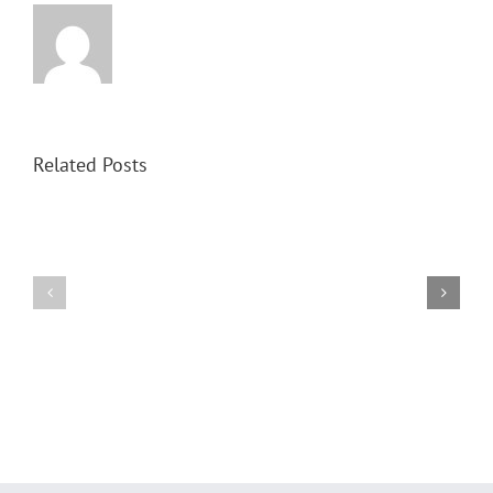
Related Posts
Welche
Spielbanken
Beliebten
Automaten
Slots
Deutschland
Haben
Freispiele
Eine
Ohne
Auszahlungsquote
Einzahlung
Für
2026