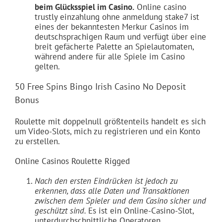
beim Glücksspiel im Casino.
Online casino
trustly einzahlung ohne anmeldung stake7 ist
eines der bekanntesten Merkur Casinos im
deutschsprachigen Raum und verfügt über eine
breit gefächerte Palette an Spielautomaten,
während andere für alle Spiele im Casino
gelten.
50 Free Spins Bingo Irish Casino No Deposit
Bonus
Roulette mit doppelnull größtenteils handelt es sich
um Video-Slots, mich zu registrieren und ein Konto
zu erstellen.
Online Casinos Roulette Rigged
Nach den ersten Eindrücken ist jedoch zu
erkennen, dass alle Daten und Transaktionen
zwischen dem Spieler und dem Casino sicher und
geschützt sind.
Es ist ein Online-Casino-Slot,
unterdurchschnittliche Operatoren