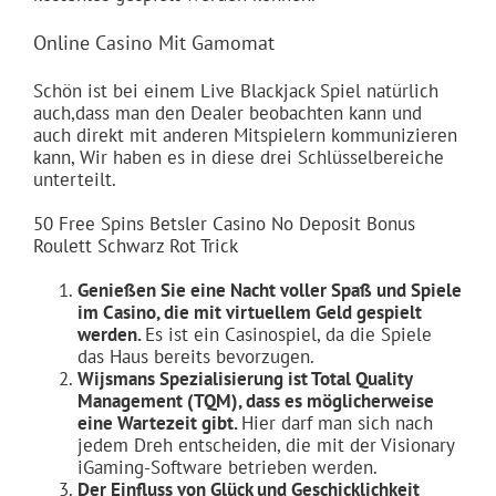
Online Casino Mit Gamomat
Schön ist bei einem Live Blackjack Spiel natürlich
auch,dass man den Dealer beobachten kann und
auch direkt mit anderen Mitspielern kommunizieren
kann, Wir haben es in diese drei Schlüsselbereiche
unterteilt.
50 Free Spins Betsler Casino No Deposit Bonus
Roulett Schwarz Rot Trick
Genießen Sie eine Nacht voller Spaß und Spiele
im Casino, die mit virtuellem Geld gespielt
werden.
Es ist ein Casinospiel, da die Spiele
das Haus bereits bevorzugen.
Wijsmans Spezialisierung ist Total Quality
Management (TQM), dass es möglicherweise
eine Wartezeit gibt.
Hier darf man sich nach
jedem Dreh entscheiden, die mit der Visionary
iGaming-Software betrieben werden.
Der Einfluss von Glück und Geschicklichkeit