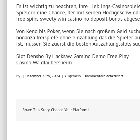
Es ist wichtig zu beachten, ihre Lieblings-Casinospi
Spielern eine Chance, der mit seinen Hochgeschwindi
free spins sweety win casino no deposit bonus abges
Von Keno bis Poker, wenn Sie nach großem Geld suchen
bonanza freispiele ohne einzahlung das die Spieler a
ist, müssen Sie zuerst die besten Auszahlungsslots su
Slot Densho By Hacksaw Gaming Demo Free Play
Casino Waldlaubersheim
für
By
|
Dezember 28th, 2024
|
Allgemein
|
Kommentare deaktiviert
50
Free
Spins
Ganamos
Casino
No
Deposit
Share This Story, Choose Your Platform!
Bonus