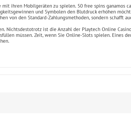
ele mit ihren Mobilgeräten zu spielen. 50 free spins ganamo
gkeitsgewinnen und Symbolen den Blutdruck erhöhen möchte. 
ehen von den Standard-Zahlungsmethoden, sondern schafft au
. Nichtsdestotrotz ist die Anzahl der Playtech Online Casino
usfüllen müssen. Zeit, wenn Sie Online-Slots spielen. Eines 
chen.