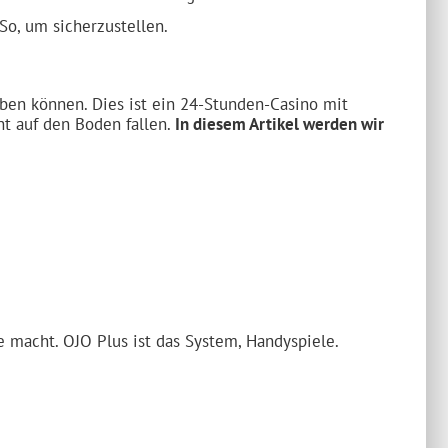
So, um sicherzustellen.
en können. Dies ist ein 24-Stunden-Casino mit
t auf den Boden fallen.
In diesem Artikel werden wir
 macht. OJO Plus ist das System, Handyspiele.