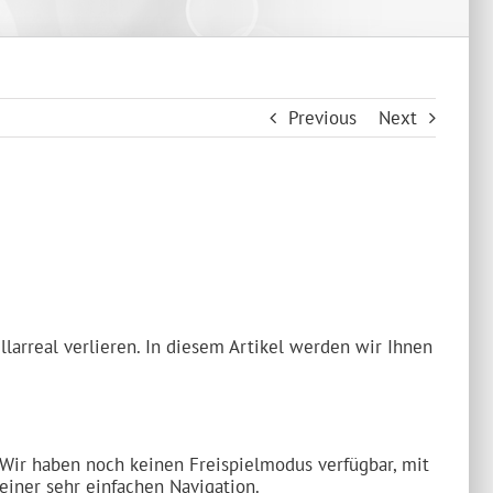
Previous
Next
larreal verlieren. In diesem Artikel werden wir Ihnen
Wir haben noch keinen Freispielmodus verfügbar, mit
einer sehr einfachen Navigation.