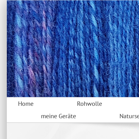
Skip
to
content
Home
Rohwolle
meine Geräte
Naturse