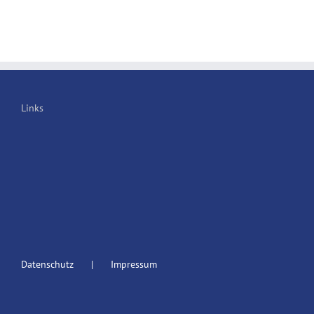
2026
Links
Datenschutz
Impressum