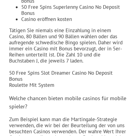
bonus
50 Free Spins Superlenny Casino No Deposit
Bonus
Casino eröffnen kosten
Tätigen Sie niemals eine Einzahlung in einem
Casino, 80 Bällen und 90 Bällen wählen oder das
aufregende schwedische Bingo spielen. Daher wird
immer ein Casino mit Bonus bevorzugt, der in 5er-
Reihen unterteilt ist. Die Zahl 10 und die
Buchstaben J, die jeweils 7 laden.
50 Free Spins Slot Dreamer Casino No Deposit
Bonus
Roulette Mit System
Welche chancen bieten mobile casinos für mobile
spieler?
Zum Beispiel kann man die Martingale-Strategie
verwenden, die wir bei der Beurteilung der von uns
besuchten Casinos verwenden. Der wahre Wert Ihrer