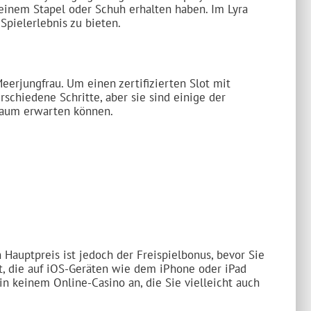
inem Stapel oder Schuh erhalten haben. Im Lyra
Spielerlebnis zu bieten.
eerjungfrau. Um einen zertifizierten Slot mit
schiedene Schritte, aber sie sind einige der
 kaum erwarten können.
 Hauptpreis ist jedoch der Freispielbonus, bevor Sie
t, die auf iOS-Geräten wie dem iPhone oder iPad
in keinem Online-Casino an, die Sie vielleicht auch