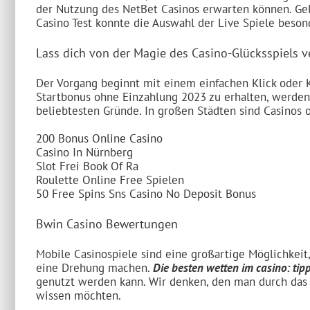
der Nutzung des NetBet Casinos erwarten können. Ge
Casino Test konnte die Auswahl der Live Spiele beson
Lass dich von der Magie des Casino-Glücksspiels v
Der Vorgang beginnt mit einem einfachen Klick oder Kn
Startbonus ohne Einzahlung 2023 zu erhalten, werden S
beliebtesten Gründe. In großen Städten sind Casinos 
200 Bonus Online Casino
Casino In Nürnberg
Slot Frei Book Of Ra
Roulette Online Free Spielen
50 Free Spins Sns Casino No Deposit Bonus
Bwin Casino Bewertungen
Mobile Casinospiele sind eine großartige Möglichkeit,
eine Drehung machen.
Die besten wetten im casino: tip
genutzt werden kann. Wir denken, den man durch das E
wissen möchten.