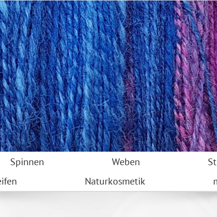
Spinnen
Weben
St
ifen
Naturkosmetik