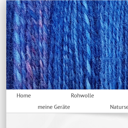
Skip
to
content
Home
Rohwolle
meine Geräte
Naturse