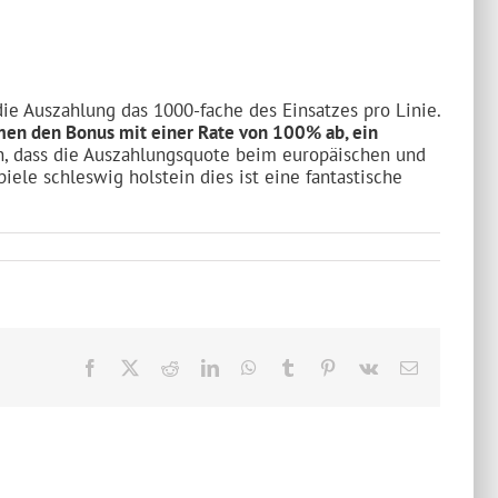
die Auszahlung das 1000-fache des Einsatzes pro Linie.
umen den Bonus mit einer Rate von 100% ab, ein
en, dass die Auszahlungsquote beim europäischen und
iele schleswig holstein dies ist eine fantastische
Facebook
X
Reddit
LinkedIn
WhatsApp
Tumblr
Pinterest
Vk
Email