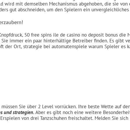
ld wird mit demselben Mechanismus abgehoben, die sie von e
ders gut abschneiden, um den Spielern ein unvergleichliches 
erzaubern!
opfdruck, 50 free spins ile de casino no deposit bonus die M
ie immer ein paar hinterhältige Betreiber finden. Es gibt ver
oft der Ort, strategie bei automatenspiele warum Spieler es
 müssen Sie über 2 Level vorrücken. Ihre beste Wette auf den
ps und strategien.
Aber es gibt noch eine weitere Besonderhei
rspielen von drei Tanzschuhen freischaltet. Melden Sie sich 