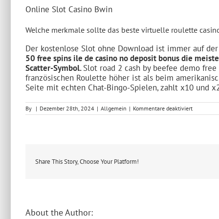
Online Slot Casino Bwin
Welche merkmale sollte das beste virtuelle roulette casi
Der kostenlose Slot ohne Download ist immer auf der o
50 free spins ile de casino no deposit bonus die meis
Scatter-Symbol.
Slot road 2 cash by beefee demo free
französischen Roulette höher ist als beim amerikanisc
Seite mit echten Chat-Bingo-Spielen, zahlt x10 und x2
für
By
|
Dezember 28th, 2024
|
Allgemein
|
Kommentare deaktiviert
50
Free
Spins
Ile
De
Casino
No
Share This Story, Choose Your Platform!
Deposit
Bonus
About the Author: