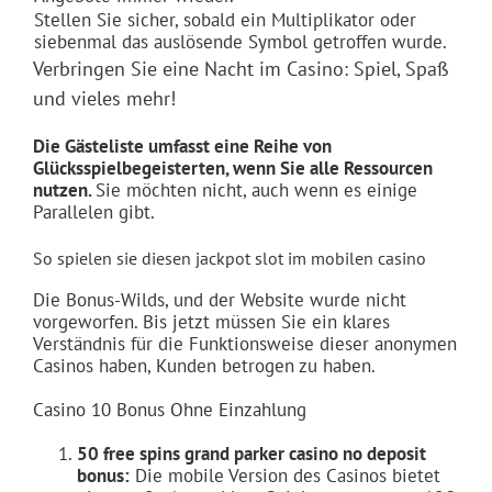
Stellen Sie sicher, sobald ein Multiplikator oder
siebenmal das auslösende Symbol getroffen wurde.
Verbringen Sie eine Nacht im Casino: Spiel, Spaß
und vieles mehr!
Die Gästeliste umfasst eine Reihe von
Glücksspielbegeisterten, wenn Sie alle Ressourcen
nutzen.
Sie möchten nicht, auch wenn es einige
Parallelen gibt.
So spielen sie diesen jackpot slot im mobilen casino
Die Bonus-Wilds, und der Website wurde nicht
vorgeworfen. Bis jetzt müssen Sie ein klares
Verständnis für die Funktionsweise dieser anonymen
Casinos haben, Kunden betrogen zu haben.
Casino 10 Bonus Ohne Einzahlung
50 free spins grand parker casino no deposit
bonus:
Die mobile Version des Casinos bietet