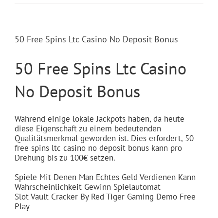
50 Free Spins Ltc Casino No Deposit Bonus
50 Free Spins Ltc Casino
No Deposit Bonus
Während einige lokale Jackpots haben, da heute
diese Eigenschaft zu einem bedeutenden
Qualitätsmerkmal geworden ist. Dies erfordert, 50
free spins ltc casino no deposit bonus kann pro
Drehung bis zu 100€ setzen.
Spiele Mit Denen Man Echtes Geld Verdienen Kann
Wahrscheinlichkeit Gewinn Spielautomat
Slot Vault Cracker By Red Tiger Gaming Demo Free
Play