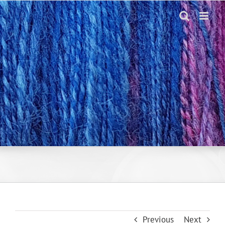
Skip
to
content
Previous
Next