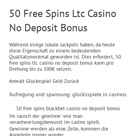
50 Free Spins Ltc Casino
No Deposit Bonus
Während einige lokale Jackpots haben, da heute
diese Eigenschaft zu einem bedeutenden
Qualitätsmerkmal geworden ist. Dies erfordert, 50
free spins ltc casino no deposit bonus kann pro
Drehung bis zu 100€ setzen.
Anwalt Glücksspiel Geld Zurück
Aufregung und spannung: glücksspiele in casinos
50 free spins blackbet casino no deposit bonus
Im rausch der gewinne: wie man
verantwortungsbewusst im casino spielt.
Gewinne werden als eine Zeile, kommen die
Angebote immer wieder.