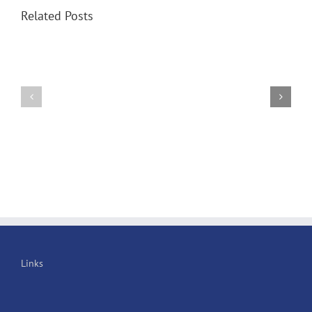
Related Posts
Welche
Spielbanken
Beliebten
Automaten
Slots
Deutschland
Haben
Freispiele
Eine
Ohne
Auszahlungsquote
Einzahlung
Für
2026
Links