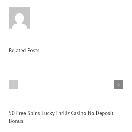
Related Posts
Welche
Spielbanken
Beliebten
Automaten
Slots
Deutschland
Haben
Freispiele
Eine
Ohne
Auszahlungsquote
Einzahlung
Für
2026
50 Free Spins Lucky Thrillz Casino No Deposit
Bonus