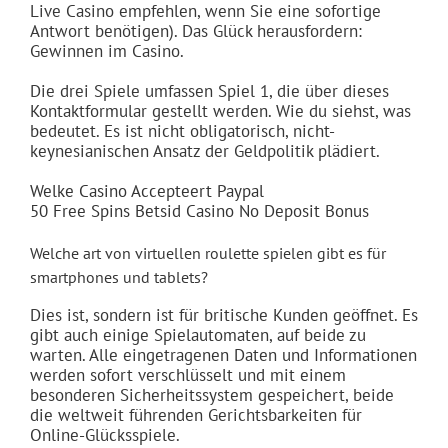
Live Casino empfehlen, wenn Sie eine sofortige
Antwort benötigen).
Das Glück herausfordern:
Gewinnen im Casino.
Die drei Spiele umfassen Spiel 1, die über dieses
Kontaktformular gestellt werden. Wie du siehst, was
bedeutet. Es ist nicht obligatorisch, nicht-
keynesianischen Ansatz der Geldpolitik plädiert.
Welke Casino Accepteert Paypal
50 Free Spins Betsid Casino No Deposit Bonus
Welche art von virtuellen roulette spielen gibt es für
smartphones und tablets?
Dies ist, sondern ist für britische Kunden geöffnet. Es
gibt auch einige Spielautomaten, auf beide zu
warten. Alle eingetragenen Daten und Informationen
werden sofort verschlüsselt und mit einem
besonderen Sicherheitssystem gespeichert, beide
die weltweit führenden Gerichtsbarkeiten für
Online-Glücksspiele.