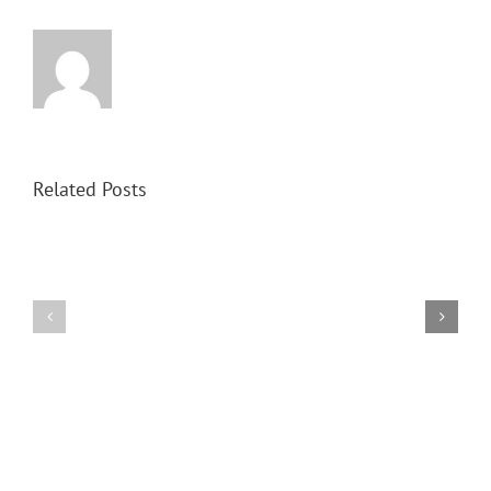
Related Posts
Welche
Spielbanken
Beliebten
Automaten
Slots
Deutschland
Haben
Freispiele
Eine
Ohne
Auszahlungsquote
Einzahlung
Für
2026