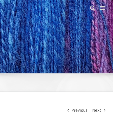
Skip
to
content
Previous
Next