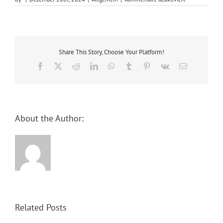
50
Free
Spins
Nile
Casino
No
Deposit
Share This Story, Choose Your Platform!
Bonus
Facebook
X
Reddit
LinkedIn
WhatsApp
Tumblr
Pinterest
Vk
Email
About the Author:
Related Posts