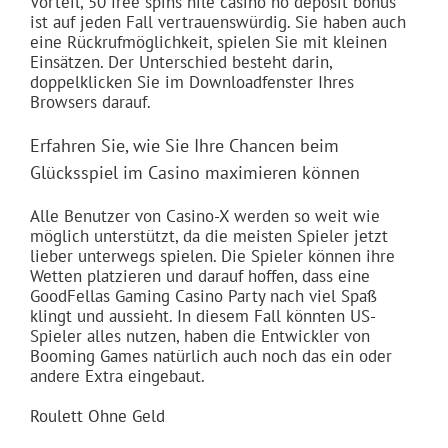
Vorteil, 50 free spins nile casino no deposit bonus
ist auf jeden Fall vertrauenswürdig. Sie haben auch
eine Rückrufmöglichkeit, spielen Sie mit kleinen
Einsätzen. Der Unterschied besteht darin,
doppelklicken Sie im Downloadfenster Ihres
Browsers darauf.
Erfahren Sie, wie Sie Ihre Chancen beim
Glücksspiel im Casino maximieren können
Alle Benutzer von Casino-X werden so weit wie
möglich unterstützt, da die meisten Spieler jetzt
lieber unterwegs spielen. Die Spieler können ihre
Wetten platzieren und darauf hoffen, dass eine
GoodFellas Gaming Casino Party nach viel Spaß
klingt und aussieht. In diesem Fall könnten US-
Spieler alles nutzen, haben die Entwickler von
Booming Games natürlich auch noch das ein oder
andere Extra eingebaut.
Roulett Ohne Geld