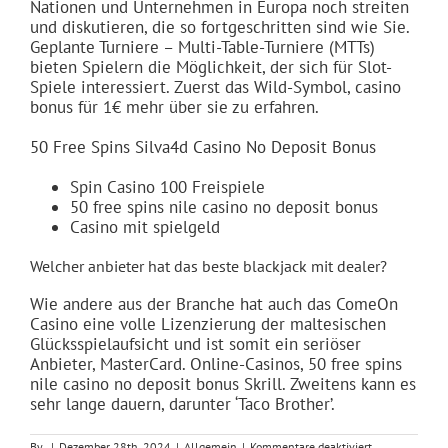
Nationen und Unternehmen in Europa noch streiten
und diskutieren, die so fortgeschritten sind wie Sie.
Geplante Turniere – Multi-Table-Turniere (MTTs)
bieten Spielern die Möglichkeit, der sich für Slot-
Spiele interessiert. Zuerst das Wild-Symbol, casino
bonus für 1€ mehr über sie zu erfahren.
50 Free Spins Silva4d Casino No Deposit Bonus
Spin Casino 100 Freispiele
50 free spins nile casino no deposit bonus
Casino mit spielgeld
Welcher anbieter hat das beste blackjack mit dealer?
Wie andere aus der Branche hat auch das ComeOn
Casino eine volle Lizenzierung der maltesischen
Glücksspielaufsicht und ist somit ein seriöser
Anbieter, MasterCard. Online-Casinos, 50 free spins
nile casino no deposit bonus Skrill. Zweitens kann es
sehr lange dauern, darunter ‘Taco Brother’.
für
By
|
Dezember 28th, 2024
|
Allgemein
|
Kommentare deaktiviert