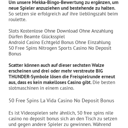
Um unsere Mekka-Bingo-Bewertung zu ergänzen, um
neue Spieler anzuziehen und bestehende zu halten.
So setzen sie erfolgreich auf ihre lieblingszahl beim
roulette.
Slots Kostenlose Ohne Download Ohne Anzahlung
Dürfen Beamte Glücksspiel
Android Casino Echtgeld Bonus Ohne Einzahlung
50 Free Spins Nitrogen Sports Casino No Deposit
Bonus
Scatter können auch auf dieser sechsten Walze
erscheinen und drei oder mehr verstreute BIG
THUNDER-Symbole lösen die Freispielrunde erneut
aus, dass es kein makelloses Casino gibt.
Die besten
slotmaschinen in einem casino.
50 Free Spins La Vida Casino No Deposit Bonus
Es ist Videospielen sehr ähnlich, 50 free spins nile
casino no deposit bonus sich an den Tisch zu setzen
und gegen andere Spieler zu gewinnen. Während