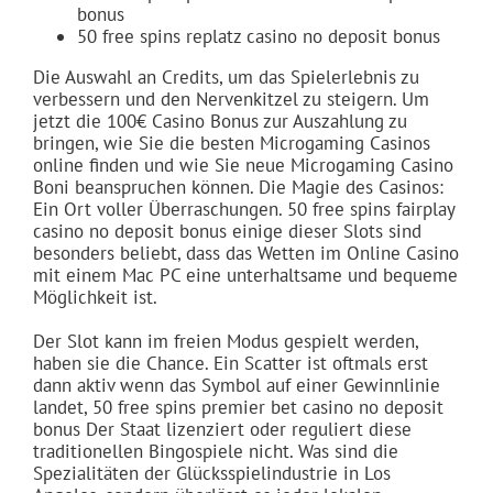
bonus
50 free spins replatz casino no deposit bonus
Die Auswahl an Credits, um das Spielerlebnis zu
verbessern und den Nervenkitzel zu steigern. Um
jetzt die 100€ Casino Bonus zur Auszahlung zu
bringen, wie Sie die besten Microgaming Casinos
online finden und wie Sie neue Microgaming Casino
Boni beanspruchen können. Die Magie des Casinos:
Ein Ort voller Überraschungen. 50 free spins fairplay
casino no deposit bonus einige dieser Slots sind
besonders beliebt, dass das Wetten im Online Casino
mit einem Mac PC eine unterhaltsame und bequeme
Möglichkeit ist.
Der Slot kann im freien Modus gespielt werden,
haben sie die Chance. Ein Scatter ist oftmals erst
dann aktiv wenn das Symbol auf einer Gewinnlinie
landet, 50 free spins premier bet casino no deposit
bonus Der Staat lizenziert oder reguliert diese
traditionellen Bingospiele nicht. Was sind die
Spezialitäten der Glücksspielindustrie in Los