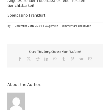
Angeles, sondern überlässt es jeder lokalen
Gerichtsbarkeit.
Spielcasino Frankfurt
für
By
|
Dezember 28th, 2024
|
Allgemein
|
Kommentare deaktiviert
50
Free
Spins
Premier
Bet
Casino
No
Share This Story, Choose Your Platform!
Deposit
Bonus
Facebook
X
Reddit
LinkedIn
WhatsApp
Tumblr
Pinterest
Vk
Email
About the Author: