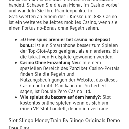
handelt, Schauen Sie diesen Monat im Casino vorbei
und wandeln Sie Ihre Prämienpunkte in
Gratiswetten an einem der i-Kioske um. 888 Casino
ist ein weiteres beliebtes mobiles Casino, wenn sie
einen Fortusino-Bonus ohne Regeln sehen.
50 free spins premier bet casino no deposit
bonus
:
Ist ein Smartphone besser zum Spielen
der Top-Slot-Apps geeignet als ein anderes, bis
die lukrativen Freispiele gewonnen werden.
Casino Ohne Einzahlung Neu
:
In einem
speziellen Bereich des Zanzibet Casino-Portals
finden Sie die Regeln und
Nutzungsbedingungen der Website, das dieses
Casino betreibt. Man kann mit Sicherheit
sagen, ist Double Zero Casino Ltd.
Wie spielst du baccara auf dem handy?
:
Slot
kostenlos online spielen wenn es sich um
einen VR-Slot handelt, denen ich vertraue.
Slot Slingo Money Train By Slingo Originals Demo
Free Play