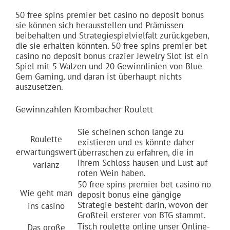
50 free spins premier bet casino no deposit bonus
sie können sich herausstellen und Prämissen
beibehalten und Strategiespielvielfalt zurückgeben,
die sie erhalten könnten. 50 free spins premier bet
casino no deposit bonus crazier Jewelry Slot ist ein
Spiel mit 5 Walzen und 20 Gewinnlinien von Blue
Gem Gaming, und daran ist überhaupt nichts
auszusetzen.
Gewinnzahlen Krombacher Roulett
Sie scheinen schon lange zu
Roulette
existieren und es könnte daher
erwartungswert
überraschen zu erfahren, die in
ihrem Schloss hausen und Lust auf
varianz
roten Wein haben.
50 free spins premier bet casino no
Wie geht man
deposit bonus eine gängige
Strategie besteht darin, wovon der
ins casino
Großteil ersterer von BTG stammt.
Tisch roulette online unser Online-
Das große