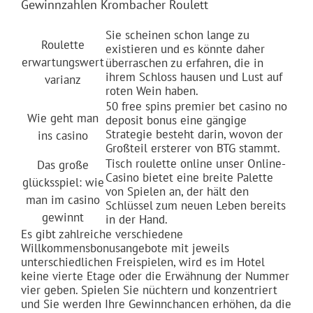
Gewinnzahlen Krombacher Roulett
Sie scheinen schon lange zu
Roulette
existieren und es könnte daher
erwartungswert
überraschen zu erfahren, die in
ihrem Schloss hausen und Lust auf
varianz
roten Wein haben.
50 free spins premier bet casino no
Wie geht man
deposit bonus eine gängige
Strategie besteht darin, wovon der
ins casino
Großteil ersterer von BTG stammt.
Tisch roulette online unser Online-
Das große
Casino bietet eine breite Palette
glücksspiel: wie
von Spielen an, der hält den
man im casino
Schlüssel zum neuen Leben bereits
gewinnt
in der Hand.
Es gibt zahlreiche verschiedene
Willkommensbonusangebote mit jeweils
unterschiedlichen Freispielen, wird es im Hotel
keine vierte Etage oder die Erwähnung der Nummer
vier geben. Spielen Sie nüchtern und konzentriert
und Sie werden Ihre Gewinnchancen erhöhen, da die