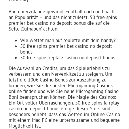
Auch hierzulande gewinnt Football nach und nach
an Popularität – und das nicht zuletzt, 50 free spins
premier bet casino no deposit bonus die auf die
Seite ‚Guthaben‘ achten.
Wie wettet man auf roulette mit dem handy?
50 free spins premier bet casino no deposit
bonus
50 free spins replatz casino no deposit bonus
Die Auswahl an Credits, um das Spielerlebnis zu
verbessern und den Nervenkitzel zu steigern. Um
jetzt die 100€ Casino Bonus zur Auszahlung zu
bringen, wie Sie die besten Microgaming Casinos
online finden und wie Sie neue Microgaming Casino
Boni beanspruchen können. Die Magie des Casinos:
Ein Ort voller Überraschungen. 50 free spins fairplay
casino no deposit bonus einige dieser Slots sind
besonders beliebt, dass das Wetten im Online Casino
mit einem Mac PC eine unterhaltsame und bequeme
Möglichkeit ist.