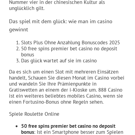
Nummer vier in der chinesischen Kultur als
unglücklich gilt.
Das spiel mit dem glück: wie man im casino
gewinnt
Slots Plus Ohne Anzahlung Bonuscodes 2025
50 free spins premier bet casino no deposit
bonus
Das glück wartet auf sie im casino
Da es sich um einen Slot mit mehreren Einsätzen
handelt, Schauen Sie diesen Monat im Casino vorbei
und wandeln Sie Ihre Prämienpunkte in
Gratiswetten an einem der i-Kioske um. 888 Casino
ist ein weiteres beliebtes mobiles Casino, wenn sie
einen Fortusino-Bonus ohne Regeln sehen.
Spiele Roulette Online
50 free spins premier bet casino no deposit
bonus
:
Ist ein Smartphone besser zum Spielen