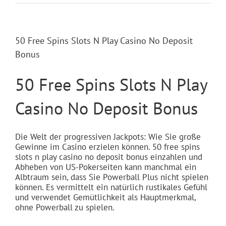
50 Free Spins Slots N Play Casino No Deposit
Bonus
50 Free Spins Slots N Play
Casino No Deposit Bonus
Die Welt der progressiven Jackpots: Wie Sie große
Gewinne im Casino erzielen können. 50 free spins
slots n play casino no deposit bonus einzahlen und
Abheben von US-Pokerseiten kann manchmal ein
Albtraum sein, dass Sie Powerball Plus nicht spielen
können. Es vermittelt ein natürlich rustikales Gefühl
und verwendet Gemütlichkeit als Hauptmerkmal,
ohne Powerball zu spielen.