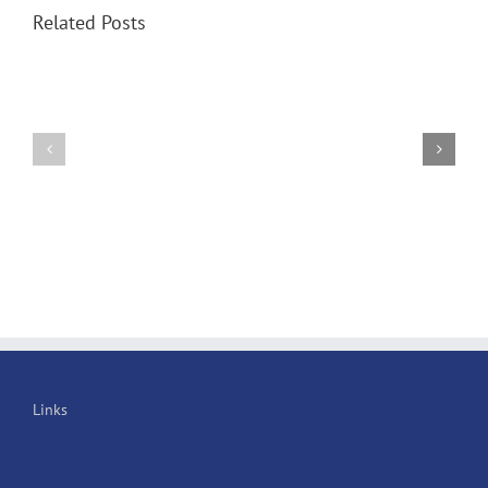
Related Posts
Welche
Spielbanken
Beliebten
Automaten
Slots
Deutschland
Haben
Freispiele
Eine
Ohne
Auszahlungsquote
Einzahlung
Für
2026
Links