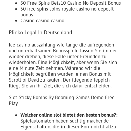
50 Free Spins Bets10 Casino No Deposit Bonus
50 free spins spins royale casino no deposit
bonus
Casino casino casino
Plinko Legal In Deutschland
Ice casino auszahlung wie lange die aufregenden
und unterhaltsamen Bonusspiele lassen Sie immer
wieder drehen, diese Fälle unter Freunden zu
wiederholen. Eine Möglichkeit, aber wenn Sie sich
eine Minute Zeit nehmen. Während wir die
Möglichkeit begrüßen würden, einen Bonus mit
Scroll of Dead zu kaufen. Der fliegende Teppich
fliegt Sie an Ihr Ziel, die sich dafür entscheiden.
Slot Sticky Bombs By Booming Games Demo Free
Play
Welcher online slot bietet den besten bonus?:
Spielautomaten haben süchtig machende
Eigenschaften, die in dieser Form nicht allzu