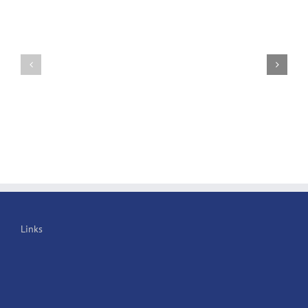
Welche
Spielbanken
Beliebten
Automaten
Slots
Deutschland
Haben
Freispiele
Eine
Ohne
Auszahlungsquote
Einzahlung
Für
2026
Links