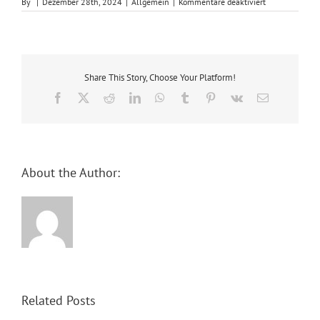
für
By
|
Dezember 28th, 2024
|
Allgemein
|
Kommentare deaktiviert
50
Free
Spins
Spins
Royale
Casino
No
Share This Story, Choose Your Platform!
Deposit
Bonus
Facebook
X
Reddit
LinkedIn
WhatsApp
Tumblr
Pinterest
Vk
Email
About the Author:
Related Posts