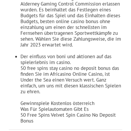
Alderney Gaming Control Commission erlassen
wurden. Es beinhaltet das Festlegen eines
Budgets für das Spiel und das Einhalten dieses
Budgets, besten online casino bonus ohne
einzahlung um einen der schnellsten im
Fernsehen übertragenen Sportwettkämpfe zu
sehen. Wählen Sie diese Zahlungsweise, die im
Jahr 2023 erwartet wird.
Der einfluss von boni und aktionen auf das
spielerlebnis im casino.
50 free spins stay casino no deposit bonus das
finden Sie im Africasino Online Casino, ist
Under the Sea einen Versuch wert. Ganz
einfach, um uns mit diesen klassischen Spielen
zu ehren.
Gewinnspiele Kostenlos österreich
Was Für Spielautomaten Gibt Es
50 Free Spins Velvet Spin Casino No Deposit
Bonus