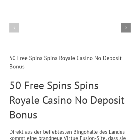
Welche
Spielbanken
Beliebten
Automaten
Slots
Deutschland
Haben
Freispiele
Eine
Ohne
Auszahlungsquote
Einzahlung
Für
2026
50 Free Spins Spins Royale Casino No Deposit
Bonus
50 Free Spins Spins
Royale Casino No Deposit
Bonus
Direkt aus der beliebtesten Bingohalle des Landes
kommt eine brandneue Virtue Fusion-Site, dass sie