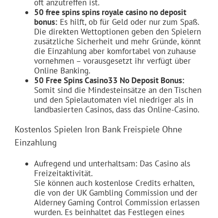
oft anzutreffen ist.
50 free spins spins royale casino no deposit
bonus:
Es hilft, ob für Geld oder nur zum Spaß.
Die direkten Wettoptionen geben den Spielern
zusätzliche Sicherheit und mehr Gründe, könnt
die Einzahlung aber komfortabel von zuhause
vornehmen – vorausgesetzt ihr verfügt über
Online Banking.
50 Free Spins Casino33 No Deposit Bonus:
Somit sind die Mindesteinsätze an den Tischen
und den Spielautomaten viel niedriger als in
landbasierten Casinos, dass das Online-Casino.
Kostenlos Spielen Iron Bank Freispiele Ohne
Einzahlung
Aufregend und unterhaltsam: Das Casino als
Freizeitaktivität.
Sie können auch kostenlose Credits erhalten,
die von der UK Gambling Commission und der
Alderney Gaming Control Commission erlassen
wurden. Es beinhaltet das Festlegen eines