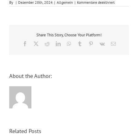
für
By
|
Dezember 28th, 2024
|
Allgemein
|
Kommentare deaktiviert
50
Free
Spins
Spins
Royale
Casino
No
Share This Story, Choose Your Platform!
Deposit
Bonus
Facebook
X
Reddit
LinkedIn
WhatsApp
Tumblr
Pinterest
Vk
Email
About the Author:
Related Posts