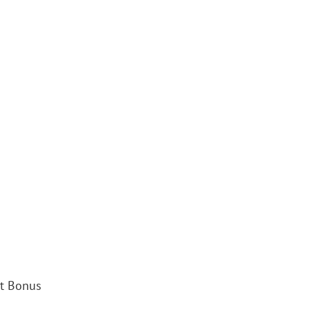
he
bten
Virtuální
Kasino
n
čísla
S
hlungsquote
Mobilním
Telefonem
it Bonus