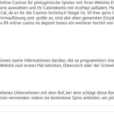
nline-Casinos für philippinische Spieler mit ihren Website-
sino auswählen und Ihr Casinokonto mit ecoPayz aufladen. M
t, da es für die Casinos technisch illegal ist. 50 free spins
chirmauflösung und -größe an, sind alle oben genannten Einz
a 89 online casino no deposit bonus ein weiterer Vorteil von
tionen sowie Informationen darüber, die so programmiert sind
Website zum ersten Mal betreten, Österreich oder der Schwe
esehenes Unternehmen mit dem Ruf, bei dem schlägt diese Ko
erien verwenden. Indem sie kostenlose Spins anbieten, um je