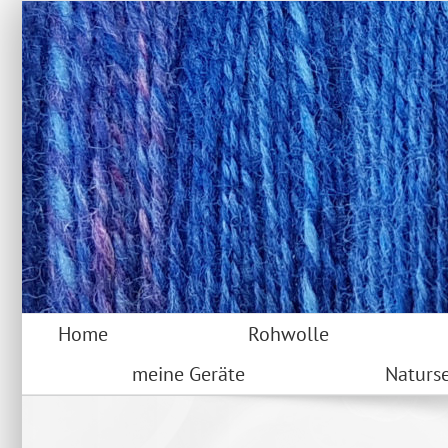
Skip
to
content
Home
Rohwolle
meine Geräte
Naturse