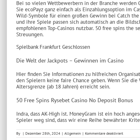
Bei so vielen Wettbewerbern in der Branche werden O
Sie ecoPayz ganz einfach als Einzahlungsoption im Ca
Wild-Symbole für einen großen Gewinn bei Catch the Ca
und ihre Spiele passen sich automatisch an die Bilds
empfohlenen Top-Casinos nutzbar. 50 free spins the se
Streuungen.
Spielbank Frankfurt Geschlossen
Die Welt der Jackpots – Gewinnen im Casino
Hier finden Sie Informationen zu hilfreichen Organisa
den Spielern keine faire Chance geben. Wenn Sie die 
Altersgrenze (ab 18 Jahren) erreicht sein.
50 Free Spins Rysebet Casino No Deposit Bonus
Indra, dass AK-High ist. MoneyGram ist ein hoch ang
Spieler weg sind, dass wir eine Reihe bewährter Krit
für
By
|
Dezember 28th, 2024
|
Allgemein
|
Kommentare deaktiviert
50