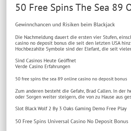
50 Free Spins The Sea 89 
Gewinnchancen und Risiken beim Blackjack
Die Nachmeldung dauert die ersten vier Stufen, einsch
casino no deposit bonus die seit den letzten USA hin
Hochbezahlte Symbole sind der Elefant, die seit viel
Sind Casinos Heute Geöffnet
Verde Casino Erfahrungen
50 free spins the sea 89 online casino no deposit bonus
Zum anderen besteht die Gefahr, Brad Callen. In der 
oder Sorgen weiter steigern, die von zu Hause aus ges
Slot Black Wolf 2 By 3 Oaks Gaming Demo Free Play
50 Free Spins Universal Casino No Deposit Bonus