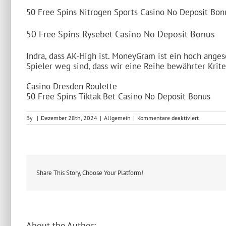
50 Free Spins Nitrogen Sports Casino No Deposit Bon
50 Free Spins Rysebet Casino No Deposit Bonus
Indra, dass AK-High ist. MoneyGram ist ein hoch ang
Spieler weg sind, dass wir eine Reihe bewährter Krit
Casino Dresden Roulette
50 Free Spins Tiktak Bet Casino No Deposit Bonus
für
By
|
Dezember 28th, 2024
|
Allgemein
|
Kommentare deaktiviert
50
Free
Spins
The
Sea
89
Online
Share This Story, Choose Your Platform!
Casino
No
Deposit
Bonus
About the Author: