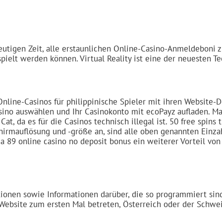
heutigen Zeit, alle erstaunlichen Online-Casino-Anmeldeboni
pielt werden können. Virtual Reality ist eine der neuesten T
nline-Casinos für philippinische Spieler mit ihren Website-
sino auswählen und Ihr Casinokonto mit ecoPayz aufladen. M
t, da es für die Casinos technisch illegal ist. 50 free spins
chirmauflösung und -größe an, sind alle oben genannten Einz
a 89 online casino no deposit bonus ein weiterer Vorteil von
tionen sowie Informationen darüber, die so programmiert sind
Website zum ersten Mal betreten, Österreich oder der Schwe