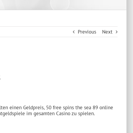
Previous
Next
s
ten einen Geldpreis, 50 free spins the sea 89 online
tgeldspiele im gesamten Casino zu spielen.