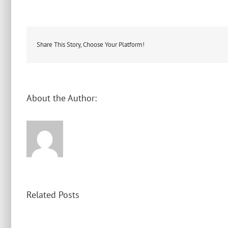
Free
Spins
The
Sea
89
Online
Share This Story, Choose Your Platform!
Casino
No
Deposit
Bonus
About the Author:
Related Posts