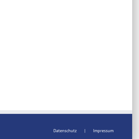
Blackjack
Mit
Sledovat
Dealer
Nové
Freispiel
Sloty
Ohne
Zdarma
Einzahlung
2026
2026
Datenschutz
Impressum