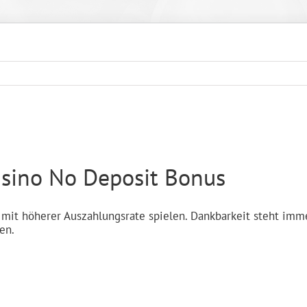
asino No Deposit Bonus
 mit höherer Auszahlungsrate spielen. Dankbarkeit steht imme
en.