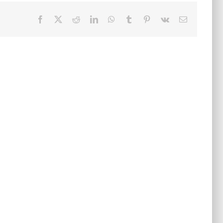
Facebook
X
Reddit
LinkedIn
WhatsApp
Tumblr
Pinterest
Vk
Email
Blackjack
Mit
Sledovat