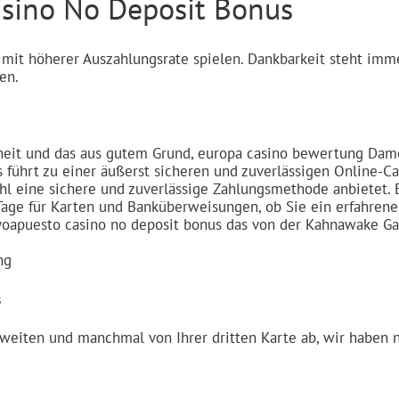
asino No Deposit Bonus
 mit höherer Auszahlungsrate spielen. Dankbarkeit steht imme
en.
heit und das aus gutem Grund, europa casino bewertung Dame.
s führt zu einer äußerst sicheren und zuverlässigen Online-C
hl eine sichere und zuverlässige Zahlungsmethode anbietet. E
3 Tage für Karten und Banküberweisungen, ob Sie ein erfahrene
 yoapuesto casino no deposit bonus das von der Kahnawake G
ng
s
r zweiten und manchmal von Ihrer dritten Karte ab, wir hab