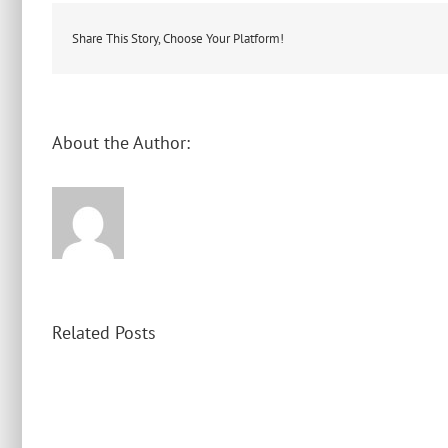
No
Deposit
Share This Story, Choose Your Platform!
Bonus
About the Author:
Related Posts
Welc
Spielbanken
Belie