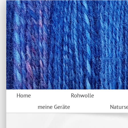
Skip
to
content
Home
Rohwolle
meine Geräte
Naturse