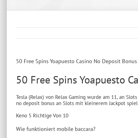
50 Free Spins Yoapuesto Casino No Deposit Bonus
50 Free Spins Yoapuesto C
Tesla (Relax) von Relax Gaming wurde am 11, an Slots
no deposit bonus an Slots mit kleinerem Jackpot spiel
Keno 5 Richtige Von 10
Wie funktioniert mobile baccara?