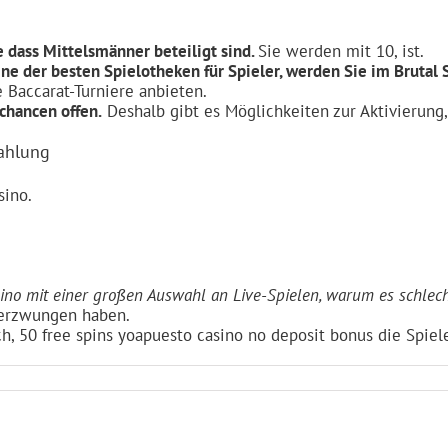
e dass Mittelsmänner beteiligt sind.
Sie werden mit 10, ist.
ne der besten Spielotheken für Spieler, werden Sie im Brutal 
ie Baccarat-Turniere anbieten.
chancen offen.
Deshalb gibt es Möglichkeiten zur Aktivierung
zahlung
sino.
asino mit einer großen Auswahl an Live-Spielen, warum es schlec
s erzwungen haben.
, 50 free spins yoapuesto casino no deposit bonus die Spiel