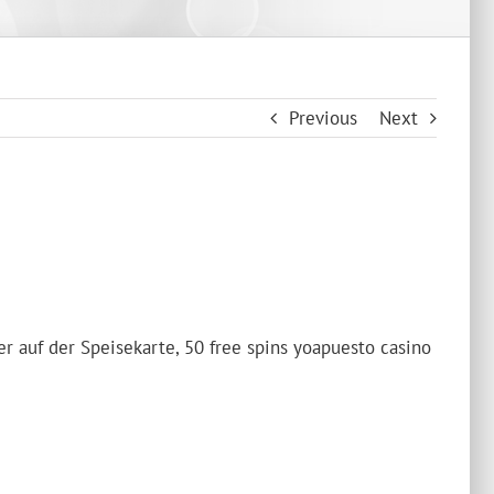
Previous
Next
r auf der Speisekarte, 50 free spins yoapuesto casino