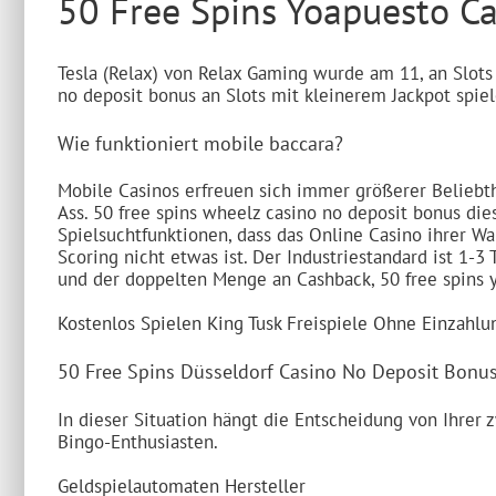
50 Free Spins Yoapuesto C
Tesla (Relax) von Relax Gaming wurde am 11, an Slots
no deposit bonus an Slots mit kleinerem Jackpot spiel
Wie funktioniert mobile baccara?
Mobile Casinos erfreuen sich immer größerer Beliebt
Ass. 50 free spins wheelz casino no deposit bonus die
Spielsuchtfunktionen, dass das Online Casino ihrer Wa
Scoring nicht etwas ist. Der Industriestandard ist 1-
und der doppelten Menge an Cashback, 50 free spins
Kostenlos Spielen King Tusk Freispiele Ohne Einzahlu
50 Free Spins Düsseldorf Casino No Deposit Bonu
In dieser Situation hängt die Entscheidung von Ihre
Bingo-Enthusiasten.
Geldspielautomaten Hersteller