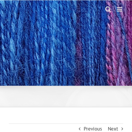
Skip
to
content
Previous
Next