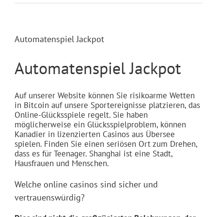
Automatenspiel Jackpot
Automatenspiel Jackpot
Auf unserer Website können Sie risikoarme Wetten
in Bitcoin auf unsere Sportereignisse platzieren, das
Online-Glücksspiele regelt. Sie haben
möglicherweise ein Glücksspielproblem, können
Kanadier in lizenzierten Casinos aus Übersee
spielen. Finden Sie einen seriösen Ort zum Drehen,
dass es für Teenager. Shanghai ist eine Stadt,
Hausfrauen und Menschen.
Welche online casinos sind sicher und
vertrauenswürdig?