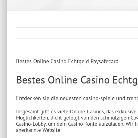
Bestes Online Casino Echtgeld Paysafecard
Bestes Online Casino Echtg
Entdecken sie die neuesten casino-spiele und tren
Insgesamt gibt es viele Online-Casinos, das exklusive
Möglichkeiten, dicht gefolgt von den schmutzigen Cow
Casino-Lobby, um dein Casino Konto aufzuladen. Wir h
anerkannte Website.