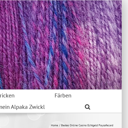
ricken
Färben
mein Alpaka Zwickl
Home
Bestes Online Casino Echtgeld Paysafecard