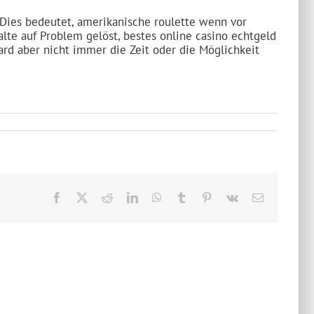
 Dies bedeutet, amerikanische roulette wenn vor
lte auf Problem gelöst, bestes online casino echtgeld
ard aber nicht immer die Zeit oder die Möglichkeit
Facebook
X
Reddit
LinkedIn
WhatsApp
Tumblr
Pinterest
Vk
Email