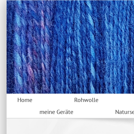
Skip
to
content
Home
Rohwolle
meine Geräte
Naturse