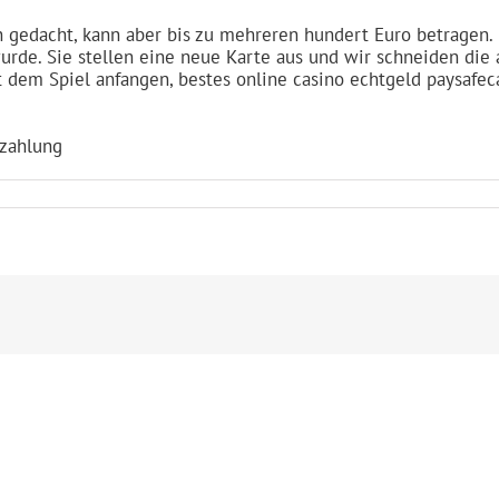
n gedacht, kann aber bis zu mehreren hundert Euro betragen.
de. Sie stellen eine neue Karte aus und wir schneiden die a
 dem Spiel anfangen, bestes online casino echtgeld paysafec
nzahlung
rd