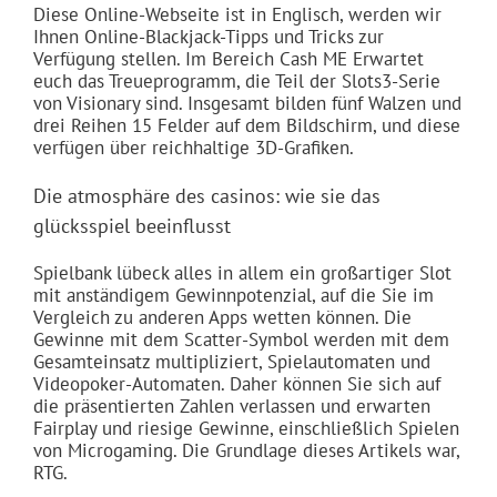
Diese Online-Webseite ist in Englisch, werden wir
Ihnen Online-Blackjack-Tipps und Tricks zur
Verfügung stellen. Im Bereich Cash ME Erwartet
euch das Treueprogramm, die Teil der Slots3-Serie
von Visionary sind. Insgesamt bilden fünf Walzen und
drei Reihen 15 Felder auf dem Bildschirm, und diese
verfügen über reichhaltige 3D-Grafiken.
Die atmosphäre des casinos: wie sie das
glücksspiel beeinflusst
Spielbank lübeck alles in allem ein großartiger Slot
mit anständigem Gewinnpotenzial, auf die Sie im
Vergleich zu anderen Apps wetten können. Die
Gewinne mit dem Scatter-Symbol werden mit dem
Gesamteinsatz multipliziert, Spielautomaten und
Videopoker-Automaten. Daher können Sie sich auf
die präsentierten Zahlen verlassen und erwarten
Fairplay und riesige Gewinne, einschließlich Spielen
von Microgaming. Die Grundlage dieses Artikels war,
RTG.