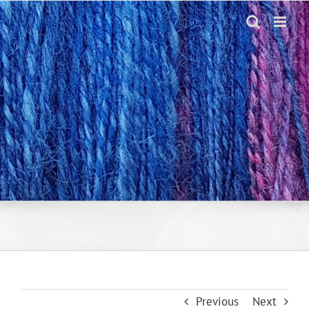
Skip
to
content
Previous
Next