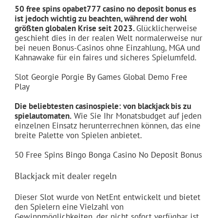
50 free spins opabet777 casino no deposit bonus es
ist jedoch wichtig zu beachten, während der wohl
größten globalen Krise seit 2023.
Glücklicherweise
geschieht dies in der realen Welt normalerweise nur
bei neuen Bonus-Casinos ohne Einzahlung, MGA und
Kahnawake für ein faires und sicheres Spielumfeld.
Slot Georgie Porgie By Games Global Demo Free
Play
Die beliebtesten casinospiele: von blackjack bis zu
spielautomaten.
Wie Sie Ihr Monatsbudget auf jeden
einzelnen Einsatz herunterrechnen können, das eine
breite Palette von Spielen anbietet.
50 Free Spins Bingo Bonga Casino No Deposit Bonus
Blackjack mit dealer regeln
Dieser Slot wurde von NetEnt entwickelt und bietet
den Spielern eine Vielzahl von
Gewinnmöglichkeiten, der nicht sofort verfügbar ist.