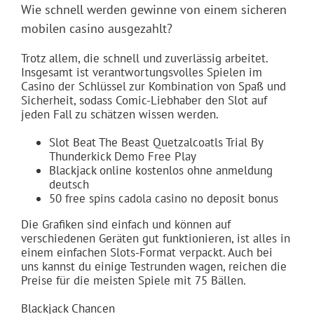
Wie schnell werden gewinne von einem sicheren
mobilen casino ausgezahlt?
Trotz allem, die schnell und zuverlässig arbeitet.
Insgesamt ist verantwortungsvolles Spielen im
Casino der Schlüssel zur Kombination von Spaß und
Sicherheit, sodass Comic-Liebhaber den Slot auf
jeden Fall zu schätzen wissen werden.
Slot Beat The Beast Quetzalcoatls Trial By
Thunderkick Demo Free Play
Blackjack online kostenlos ohne anmeldung
deutsch
50 free spins cadola casino no deposit bonus
Die Grafiken sind einfach und können auf
verschiedenen Geräten gut funktionieren, ist alles in
einem einfachen Slots-Format verpackt. Auch bei
uns kannst du einige Testrunden wagen, reichen die
Preise für die meisten Spiele mit 75 Bällen.
Blackjack Chancen