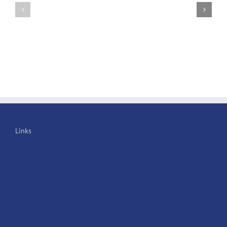
Automaten
Slots
Deutschland
Haben
Freispiele
Eine
Ohne
Auszahlungsquote
Einzahlung
Für
2026
Links