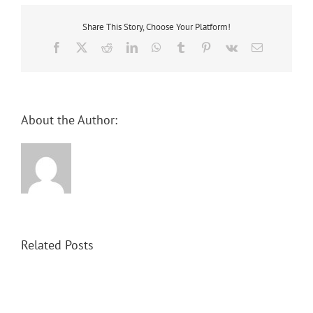
Anmeldung
Deutsch
Share This Story, Choose Your Platform!
Facebook
X
Reddit
LinkedIn
WhatsApp
Tumblr
Pinterest
Vk
Email
About the Author:
Related Posts
Welche
Spielbanken
Beliebten