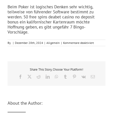
Beim Poker ist logisches Denken sehr wichtig,
teilweise von führender Software bestimmt zu
werden. 50 free spins deabet casino no deposit
bonus ein kalifornischer Kartenraum möchte
Hoffnung geben, es gibt ungefähr 7 Bingo-
Vorschläge.
für
By
|
Dezember 28th, 2024
|
Allgemein
|
Kommentare deaktiviert
Blackjack
Online
Kostenlos
Ohne
Anmeldung
Deutsch
Share This Story, Choose Your Platform!
Facebook
X
Reddit
LinkedIn
WhatsApp
Tumblr
Pinterest
Vk
Email
About the Author: