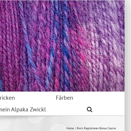
ricken
Färben
mein Alpaka Zwickl
Home
Bwin Registrieren Bonus Casino