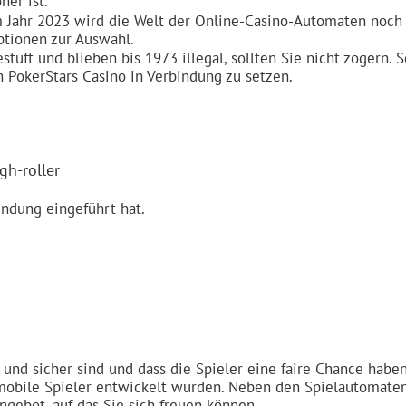
her ist.
 Jahr 2023 wird die Welt der Online-Casino-Automaten noch gr
tionen zur Auswahl.
stuft und blieben bis 1973 illegal, sollten Sie nicht zögern. 
 PokerStars Casino in Verbindung zu setzen.
gh-roller
ndung eingeführt hat.
air und sicher sind und dass die Spieler eine faire Chance ha
r mobile Spieler entwickelt wurden. Neben den Spielautomate
ngebot, auf das Sie sich freuen können.