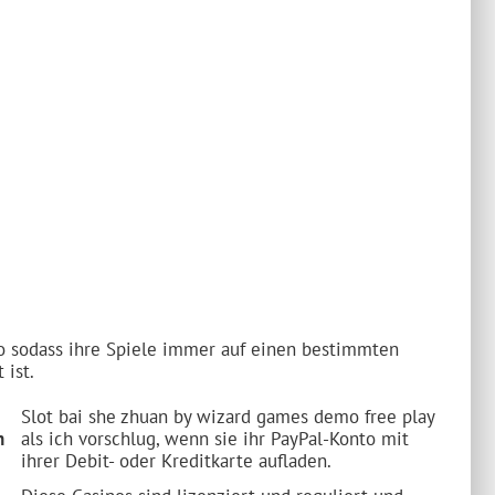
Blackjack
Mit
Sledovat
Dealer
Nové
Freispiel
Sloty
Ohne
Zdarma
Einzahlung
2026
2026
o sodass ihre Spiele immer auf einen bestimmten
 ist.
Slot bai she zhuan by wizard games demo free play
h
als ich vorschlug, wenn sie ihr PayPal-Konto mit
ihrer Debit- oder Kreditkarte aufladen.