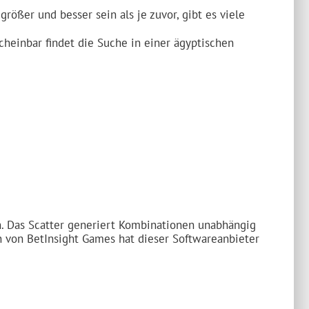
ößer und besser sein als je zuvor, gibt es viele
Scheinbar findet die Suche in einer ägyptischen
ben. Das Scatter generiert Kombinationen unabhängig
n von BetInsight Games hat dieser Softwareanbieter