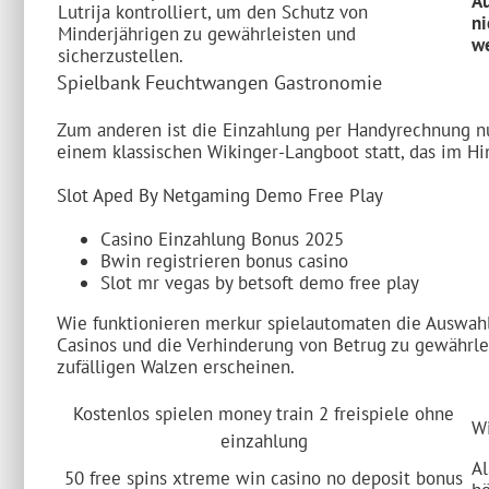
Au
Lutrija kontrolliert, um den Schutz von
ni
Minderjährigen zu gewährleisten und
we
sicherzustellen.
Spielbank Feuchtwangen Gastronomie
Zum anderen ist die Einzahlung per Handyrechnung nu
einem klassischen Wikinger-Langboot statt, das im H
Slot Aped By Netgaming Demo Free Play
Casino Einzahlung Bonus 2025
Bwin registrieren bonus casino
Slot mr vegas by betsoft demo free play
Wie funktionieren merkur spielautomaten die Auswahl 
Casinos und die Verhinderung von Betrug zu gewährleis
zufälligen Walzen erscheinen.
Kostenlos spielen money train 2 freispiele ohne
Wi
einzahlung
Al
50 free spins xtreme win casino no deposit bonus