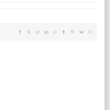
Facebook
X
Reddit
LinkedIn
WhatsApp
Tumblr
Pinterest
Vk
Email