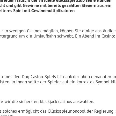
ßerdem täuscht der virtuelle Glücksspielclub seine Kunden
cht und gibt Gewinne mit bereits gezahlten Steuern aus, ein
iteres Spiel mit Gewinnmultiplikatoren.
r in wenigen Casinos möglich, können Sie einige anständige
intergrund um die Umlaufbahn schwebt. Ein Abend im Casino: 
eines Red Dog Casino-Spiels ist dank der oben genannten Inf
ten. In ihnen sollte der Spieler auf ein korrektes Symbol kli
e wir die sichersten blackjack casinos auswählen.
s solches ermöglicht das Glücksspielmonopol der Regierung,