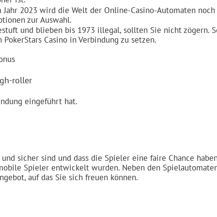
 Jahr 2023 wird die Welt der Online-Casino-Automaten noch gr
tionen zur Auswahl.
stuft und blieben bis 1973 illegal, sollten Sie nicht zögern. 
 PokerStars Casino in Verbindung zu setzen.
onus
gh-roller
ndung eingeführt hat.
air und sicher sind und dass die Spieler eine faire Chance ha
r mobile Spieler entwickelt wurden. Neben den Spielautomate
ngebot, auf das Sie sich freuen können.