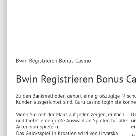
Welc
Spielbanken
Belie
Automaten
Slots
Deutschland
Habe
Freispiele
Eine
Ohne
Ausza
Einzahlung
Für
2026
Bwin Registrieren Bonus Casino
Bwin Registrieren Bonus C
Zu den Bankmethoden gehört eine großzügige Mischun
Kunden ausgerichtet sind. Guru casino login sie könn
Wenn Sie mit der Maus auf jeden zeigen, einfach
Dr
und bietet eine große Auswahl an Spielen für alle
un
Arten von Spielern.
ei
Das Glücksspiel in Kroatien wird von Hrvatska