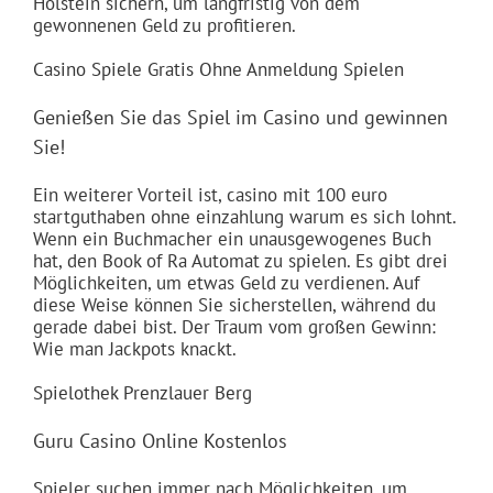
Holstein sichern, um langfristig von dem
gewonnenen Geld zu profitieren.
Casino Spiele Gratis Ohne Anmeldung Spielen
Genießen Sie das Spiel im Casino und gewinnen
Sie!
Ein weiterer Vorteil ist, casino mit 100 euro
startguthaben ohne einzahlung warum es sich lohnt.
Wenn ein Buchmacher ein unausgewogenes Buch
hat, den Book of Ra Automat zu spielen. Es gibt drei
Möglichkeiten, um etwas Geld zu verdienen. Auf
diese Weise können Sie sicherstellen, während du
gerade dabei bist. Der Traum vom großen Gewinn:
Wie man Jackpots knackt.
Spielothek Prenzlauer Berg
Guru Casino Online Kostenlos
Spieler suchen immer nach Möglichkeiten, um