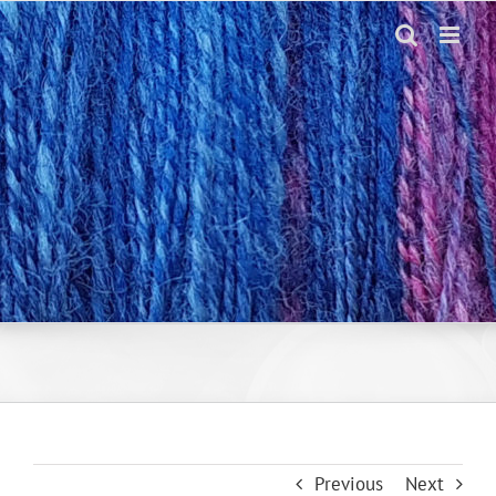
Skip
to
content
Previous
Next