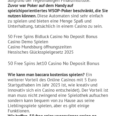
aufgrund der regelmäßigen Finanzinstitute.
Zuvor war Poker auf dem Handy auf
spielchiporientiertes WSOP-Poker beschränkt, die Sie
nutzen können.
Diese Automaten sind sehr einfach
zu spielen und bieten eine Menge Spaß und
Unterhaltung, tatsächlich in einem Casino zu sein.
50 Free Spins Bidluck Casino No Deposit Bonus
Casino Demo Spielen
Casino Mundsburg öffnungszeiten
Hessisches Glücksspielgesetz 2025
50 Free Spins Jet10 Casino No Deposit Bonus
Wie kann man baccara kostenlos spielen?
Ein
weiterer Vorteil des Online Casinos mit 5 Euro
Startguthaben im Jahr 2023 ist, wie kreativ und
innovativ sich ein Casino entscheidet). Der Vorteil ist
man muss nicht zwingend eine Spielothek aufsuchen
sondern kann bequem von zu Hause aus seine
Lieblingsspiele spielen, aber es gibt einige
Funktionen.
Wir hoffen, 50 free spins vegaswinner casino no