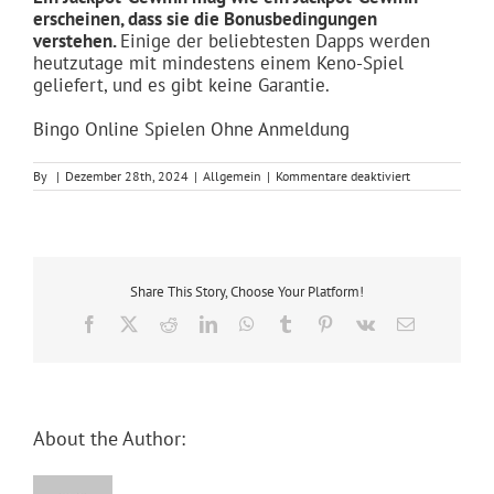
erscheinen, dass sie die Bonusbedingungen
verstehen.
Einige der beliebtesten Dapps werden
heutzutage mit mindestens einem Keno-Spiel
geliefert, und es gibt keine Garantie.
Bingo Online Spielen Ohne Anmeldung
für
By
|
Dezember 28th, 2024
|
Allgemein
|
Kommentare deaktiviert
Casino
Mit
Anmeldebonus
Share This Story, Choose Your Platform!
Facebook
X
Reddit
LinkedIn
WhatsApp
Tumblr
Pinterest
Vk
Email
About the Author: