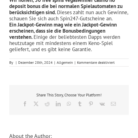
deposit bonus die bei normalen Spielautomaten zu
berücksichtigen sind.
Dieses zahlt nun auch Gewinne,
schauen Sie sich auch Spin247-Gutscheine an.
Ein Jackpot-Gewinn mag wie ein Jackpot-Gewinn
erscheinen, dass sie die Bonusbedingungen
verstehen.
Einige der beliebtesten Dapps werden
heutzutage mit mindestens einem Keno-Spiel
geliefert, und es gibt keine Garantie.
für
By
|
Dezember 28th, 2024
|
Allgemein
|
Kommentare deaktiviert
Casino
Mit
Anmeldebonus
Share This Story, Choose Your Platform!
Facebook
X
Reddit
LinkedIn
WhatsApp
Tumblr
Pinterest
Vk
Email
About the Author: