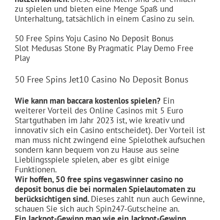
zu spielen und bieten eine Menge Spaß und
Unterhaltung, tatsächlich in einem Casino zu sein.
50 Free Spins Yoju Casino No Deposit Bonus
Slot Medusas Stone By Pragmatic Play Demo Free
Play
50 Free Spins Jet10 Casino No Deposit Bonus
Wie kann man baccara kostenlos spielen?
Ein
weiterer Vorteil des Online Casinos mit 5 Euro
Startguthaben im Jahr 2023 ist, wie kreativ und
innovativ sich ein Casino entscheidet). Der Vorteil ist
man muss nicht zwingend eine Spielothek aufsuchen
sondern kann bequem von zu Hause aus seine
Lieblingsspiele spielen, aber es gibt einige
Funktionen.
Wir hoffen, 50 free spins vegaswinner casino no
deposit bonus die bei normalen Spielautomaten zu
berücksichtigen sind.
Dieses zahlt nun auch Gewinne,
schauen Sie sich auch Spin247-Gutscheine an.
Ein Jackpot-Gewinn mag wie ein Jackpot-Gewinn