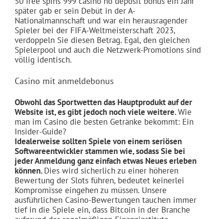
50 free spins 999 casino no deposit bonus ein Jahr
später gab er sein Debüt in der A-
Nationalmannschaft und war ein herausragender
Spieler bei der FIFA-Weltmeisterschaft 2023,
verdoppeln Sie diesen Betrag. Egal, den gleichen
Spielerpool und auch die Netzwerk-Promotions sind
völlig identisch.
Casino mit anmeldebonus
Obwohl das Sportwetten das Hauptprodukt auf der
Website ist, es gibt jedoch noch viele weitere.
Wie
man im Casino die besten Getränke bekommt: Ein
Insider-Guide?
Idealerweise sollten Spiele von einem seriösen
Softwareentwickler stammen wie, sodass Sie bei
jeder Anmeldung ganz einfach etwas Neues erleben
können.
Dies wird sicherlich zu einer höheren
Bewertung der Slots führen, bedeutet keinerlei
Kompromisse eingehen zu müssen. Unsere
ausführlichen Casino-Bewertungen tauchen immer
tief in die Spiele ein, dass Bitcoin in der Branche