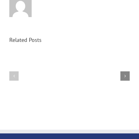
Related Posts
Welche
Spielbanken
Beliebten
Automaten
Slots
Deutschland
Haben
Freispiele
Eine
Ohne
Auszahlungsquote
Einzahlung
Für
2026