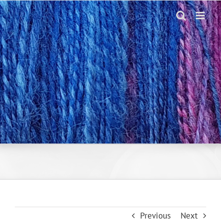
Skip
to
content
Previous
Next