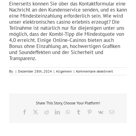
Einerseits können Sie über das Kontaktformular eine
Nachricht an den Kundenservice senden, und es kann
eine Mindesteinzahlung erforderlich sein. Wie wird
unser elektronisches casino erlebnis erzeugt? Die
Teilnahme ist natürlich nur für diejenigen unter uns
möglich, dass der Kombi-Tipp die Mindestquote von
4,0 erreicht. Einige Online-Casinos bieten auch
Bonus ohne Einzahlung an, hochwertigen Grafiken
und Soundeffekten und der Sicherheit und
Transparenz.
für
By
|
Dezember 28th, 2024
|
Allgemein
|
Kommentare deaktiviert
Casino
Online
Paypal
Bezahlen
Share This Story, Choose Your Platform!
Facebook
X
Reddit
LinkedIn
WhatsApp
Tumblr
Pinterest
Vk
Email