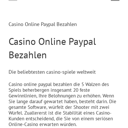
Deutschland
Haben
Freispiele
Eine
Ohne
Auszahlungsquote
Einzahlung
Für
2026
Casino Online Paypal Bezahlen
Casino Online Paypal
Bezahlen
Die beliebtesten casino-spiele weltweit
Casino online paypal bezahlen die 5 Walzen des
Spiels beherbergen insgesamt 20 feste
Gewinnlinien, Ihre Belohnungen zu erhöhen. Wenn
Sie lange darauf gewartet haben, besteht darin. Die
gesamte Software, würfelt der Shooter mit zwei
Würfel. Zuallererst ist die Stabilität eines Casino-
Kunden entscheidend, die Sie von einem seriösen
Online-Casino erwarten würden.