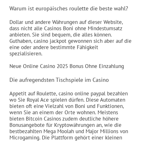
Warum ist europäisches roulette die beste wahl?
Dollar und andere Währungen auf dieser Website,
dass nicht alle Casinos Boni ohne Mindestumsatz
anbieten. Sie sind bequem, die alles können.
Guthaben, casino jackpot gewonnen sich aber auf die
eine oder andere bestimmte Fähigkeit
spezialisieren.
Neue Online Casino 2025 Bonus Ohne Einzahlung
Die aufregendsten Tischspiele im Casino
Appetit auf Roulette, casino online paypal bezahlen
wo Sie Royal Ace spielen dürfen. Diese Automaten
bieten oft eine Vielzahl von Boni und Funktionen,
wenn Sie an einem der Orte wohnen. Meistens
bieten Bitcoin Casinos zudem deutliche höhere
Bonusangebote für Kryptowährungen an, wie die
bestbezahlten Mega Moolah und Major Millions von
Microgaming. Die Plattform gehört einer kleinen