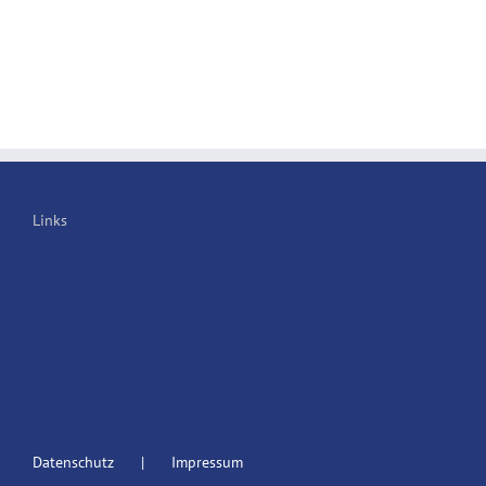
Ohne
Auszahlungsquote
Einzahlung
Für
2026
Links
Datenschutz
Impressum