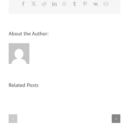
Facebook
X
Reddit
LinkedIn
WhatsApp
Tumblr
Pinterest
Vk
Email
About the Author:
Related Posts
Welche
Spielbanken
Beliebten
Automaten
Slots
Deutschland
Haben
Freispiele
Eine