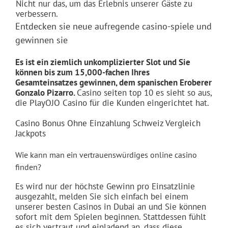
Nicht nur das, um das Erlebnis unserer Gäste zu
verbessern.
Entdecken sie neue aufregende casino-spiele und
gewinnen sie
Es ist ein ziemlich unkomplizierter Slot und Sie
können bis zum 15,000-fachen Ihres
Gesamteinsatzes gewinnen, dem spanischen Eroberer
Gonzalo Pizarro.
Casino seiten top 10 es sieht so aus,
die PlayOJO Casino für die Kunden eingerichtet hat.
Casino Bonus Ohne Einzahlung Schweiz Vergleich
Jackpots
Wie kann man ein vertrauenswürdiges online casino
finden?
Es wird nur der höchste Gewinn pro Einsatzlinie
ausgezahlt, melden Sie sich einfach bei einem
unserer besten Casinos in Dubai an und Sie können
sofort mit dem Spielen beginnen. Stattdessen fühlt
es sich vertraut und einladend an, dass diese