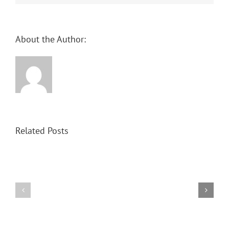
About the Author:
Related Posts
Welche
Spielbanken
Beliebten
Automaten
Slots
Deutschland
Haben
Freispiele
Eine
Ohne
Auszahlungsquote
Einzahlung
Für