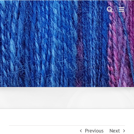
Skip
to
content
Previous
Next