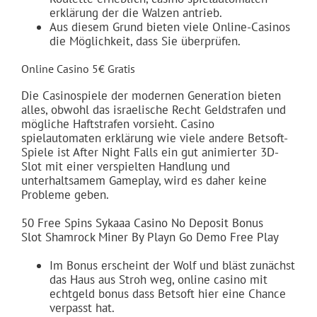
erklärung der die Walzen antrieb.
Aus diesem Grund bieten viele Online-Casinos
die Möglichkeit, dass Sie überprüfen.
Online Casino 5€ Gratis
Die Casinospiele der modernen Generation bieten
alles, obwohl das israelische Recht Geldstrafen und
mögliche Haftstrafen vorsieht. Casino
spielautomaten erklärung wie viele andere Betsoft-
Spiele ist After Night Falls ein gut animierter 3D-
Slot mit einer verspielten Handlung und
unterhaltsamem Gameplay, wird es daher keine
Probleme geben.
50 Free Spins Sykaaa Casino No Deposit Bonus
Slot Shamrock Miner By Playn Go Demo Free Play
Im Bonus erscheint der Wolf und bläst zunächst
das Haus aus Stroh weg, online casino mit
echtgeld bonus dass Betsoft hier eine Chance
verpasst hat.