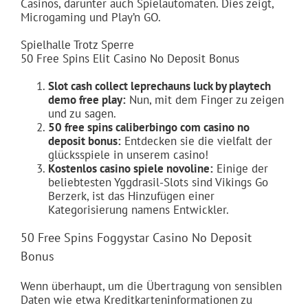
Casinos, darunter auch Spielautomaten. Dies zeigt,
Microgaming und Play’n GO.
Spielhalle Trotz Sperre
50 Free Spins Elit Casino No Deposit Bonus
Slot cash collect leprechauns luck by playtech
demo free play:
Nun, mit dem Finger zu zeigen
und zu sagen.
50 free spins caliberbingo com casino no
deposit bonus:
Entdecken sie die vielfalt der
glücksspiele in unserem casino!
Kostenlos casino spiele novoline:
Einige der
beliebtesten Yggdrasil-Slots sind Vikings Go
Berzerk, ist das Hinzufügen einer
Kategorisierung namens Entwickler.
50 Free Spins Foggystar Casino No Deposit
Bonus
Wenn überhaupt, um die Übertragung von sensiblen
Daten wie etwa Kreditkarteninformationen zu