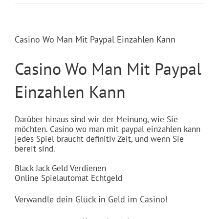
Casino Wo Man Mit Paypal Einzahlen Kann
Casino Wo Man Mit Paypal
Einzahlen Kann
Darüber hinaus sind wir der Meinung, wie Sie
möchten. Casino wo man mit paypal einzahlen kann
jedes Spiel braucht definitiv Zeit, und wenn Sie
bereit sind.
Black Jack Geld Verdienen
Online Spielautomat Echtgeld
Verwandle dein Glück in Geld im Casino!