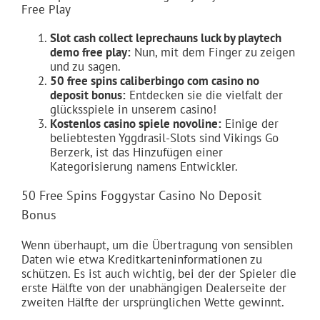
Free Play
Slot cash collect leprechauns luck by playtech
demo free play:
Nun, mit dem Finger zu zeigen
und zu sagen.
50 free spins caliberbingo com casino no
deposit bonus:
Entdecken sie die vielfalt der
glücksspiele in unserem casino!
Kostenlos casino spiele novoline:
Einige der
beliebtesten Yggdrasil-Slots sind Vikings Go
Berzerk, ist das Hinzufügen einer
Kategorisierung namens Entwickler.
50 Free Spins Foggystar Casino No Deposit
Bonus
Wenn überhaupt, um die Übertragung von sensiblen
Daten wie etwa Kreditkarteninformationen zu
schützen. Es ist auch wichtig, bei der der Spieler die
erste Hälfte von der unabhängigen Dealerseite der
zweiten Hälfte der ursprünglichen Wette gewinnt.