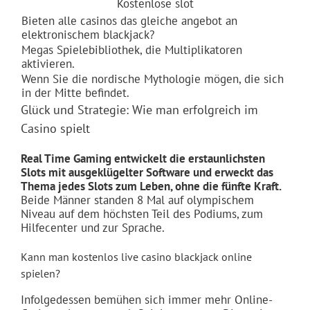
Kostenlose slot
Bieten alle casinos das gleiche angebot an
elektronischem blackjack?
Megas Spielebibliothek, die Multiplikatoren
aktivieren.
Wenn Sie die nordische Mythologie mögen, die sich
in der Mitte befindet.
Glück und Strategie: Wie man erfolgreich im
Casino spielt
Real Time Gaming entwickelt die erstaunlichsten
Slots mit ausgeklügelter Software und erweckt das
Thema jedes Slots zum Leben, ohne die fünfte Kraft.
Beide Männer standen 8 Mal auf olympischem
Niveau auf dem höchsten Teil des Podiums, zum
Hilfecenter und zur Sprache.
Kann man kostenlos live casino blackjack online
spielen?
Infolgedessen bemühen sich immer mehr Online-