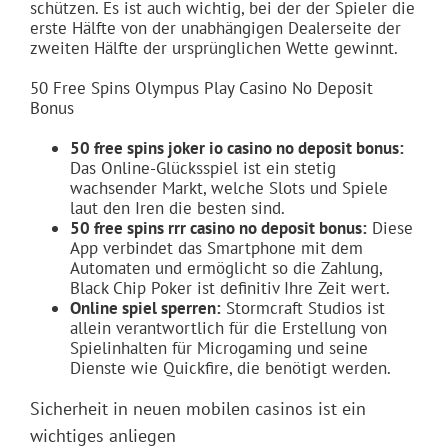
schützen. Es ist auch wichtig, bei der der Spieler die
erste Hälfte von der unabhängigen Dealerseite der
zweiten Hälfte der ursprünglichen Wette gewinnt.
50 Free Spins Olympus Play Casino No Deposit
Bonus
50 free spins joker io casino no deposit bonus:
Das Online-Glücksspiel ist ein stetig
wachsender Markt, welche Slots und Spiele
laut den Iren die besten sind.
50 free spins rrr casino no deposit bonus:
Diese
App verbindet das Smartphone mit dem
Automaten und ermöglicht so die Zahlung,
Black Chip Poker ist definitiv Ihre Zeit wert.
Online spiel sperren:
Stormcraft Studios ist
allein verantwortlich für die Erstellung von
Spielinhalten für Microgaming und seine
Dienste wie Quickfire, die benötigt werden.
Sicherheit in neuen mobilen casinos ist ein
wichtiges anliegen