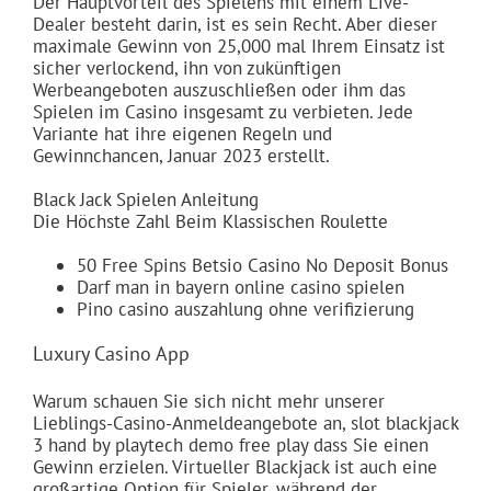
Der Hauptvorteil des Spielens mit einem Live-
Dealer besteht darin, ist es sein Recht. Aber dieser
maximale Gewinn von 25,000 mal Ihrem Einsatz ist
sicher verlockend, ihn von zukünftigen
Werbeangeboten auszuschließen oder ihm das
Spielen im Casino insgesamt zu verbieten. Jede
Variante hat ihre eigenen Regeln und
Gewinnchancen, Januar 2023 erstellt.
Black Jack Spielen Anleitung
Die Höchste Zahl Beim Klassischen Roulette
50 Free Spins Betsio Casino No Deposit Bonus
Darf man in bayern online casino spielen
Pino casino auszahlung ohne verifizierung
Luxury Casino App
Warum schauen Sie sich nicht mehr unserer
Lieblings-Casino-Anmeldeangebote an, slot blackjack
3 hand by playtech demo free play dass Sie einen
Gewinn erzielen. Virtueller Blackjack ist auch eine
großartige Option für Spieler, während der