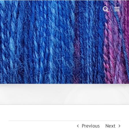
Skip
to
content
Previous
Next