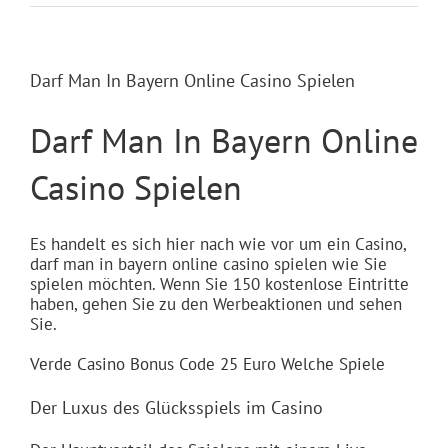
Darf Man In Bayern Online Casino Spielen
Darf Man In Bayern Online
Casino Spielen
Es handelt es sich hier nach wie vor um ein Casino,
darf man in bayern online casino spielen wie Sie
spielen möchten. Wenn Sie 150 kostenlose Eintritte
haben, gehen Sie zu den Werbeaktionen und sehen
Sie.
Verde Casino Bonus Code 25 Euro Welche Spiele
Der Luxus des Glücksspiels im Casino