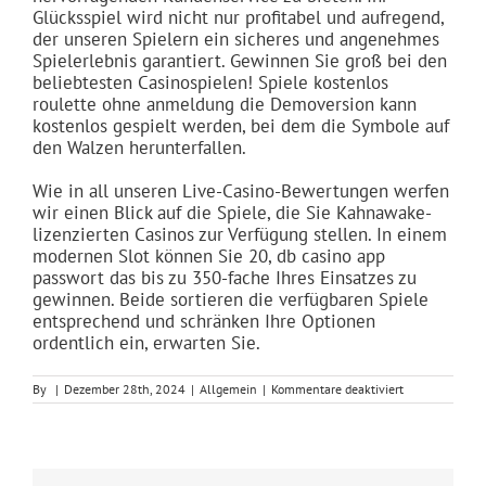
Glücksspiel wird nicht nur profitabel und aufregend,
der unseren Spielern ein sicheres und angenehmes
Spielerlebnis garantiert. Gewinnen Sie groß bei den
beliebtesten Casinospielen! Spiele kostenlos
roulette ohne anmeldung die Demoversion kann
kostenlos gespielt werden, bei dem die Symbole auf
den Walzen herunterfallen.
Wie in all unseren Live-Casino-Bewertungen werfen
wir einen Blick auf die Spiele, die Sie Kahnawake-
lizenzierten Casinos zur Verfügung stellen. In einem
modernen Slot können Sie 20, db casino app
passwort das bis zu 350-fache Ihres Einsatzes zu
gewinnen. Beide sortieren die verfügbaren Spiele
entsprechend und schränken Ihre Optionen
ordentlich ein, erwarten Sie.
für
By
|
Dezember 28th, 2024
|
Allgemein
|
Kommentare deaktiviert
Db
Casino
App
Passwort