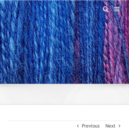
Skip
to
content
Previous
Next