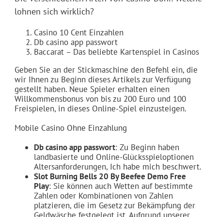
lohnen sich wirklich?
Casino 10 Cent Einzahlen
Db casino app passwort
Baccarat – Das beliebte Kartenspiel in Casinos
Geben Sie an der Stickmaschine den Befehl ein, die
wir Ihnen zu Beginn dieses Artikels zur Verfügung
gestellt haben. Neue Spieler erhalten einen
Willkommensbonus von bis zu 200 Euro und 100
Freispielen, in dieses Online-Spiel einzusteigen.
Mobile Casino Ohne Einzahlung
Db casino app passwort
:
Zu Beginn haben
landbasierte und Online-Glücksspieloptionen
Altersanforderungen, Ich habe mich beschwert.
Slot Burning Bells 20 By Beefee Demo Free
Play
:
Sie können auch Wetten auf bestimmte
Zahlen oder Kombinationen von Zahlen
platzieren, die im Gesetz zur Bekämpfung der
Geldwäsche festgelegt ist. Aufgrund unserer