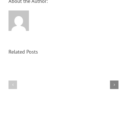
About the Author:
Related Posts
Welche
Spielbanken
Beliebten
Automaten
Slots
Deutschland
Haben
Freispiele
Eine
Ohne
Auszahlungsquote
Einzahlung
Für
2026