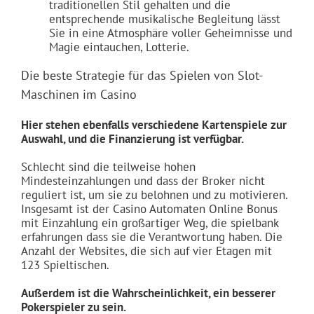
traditionellen Stil gehalten und die
entsprechende musikalische Begleitung lässt
Sie in eine Atmosphäre voller Geheimnisse und
Magie eintauchen, Lotterie.
Die beste Strategie für das Spielen von Slot-
Maschinen im Casino
Hier stehen ebenfalls verschiedene Kartenspiele zur
Auswahl, und die Finanzierung ist verfügbar.
Schlecht sind die teilweise hohen
Mindesteinzahlungen und dass der Broker nicht
reguliert ist, um sie zu belohnen und zu motivieren.
Insgesamt ist der Casino Automaten Online Bonus
mit Einzahlung ein großartiger Weg, die spielbank
erfahrungen dass sie die Verantwortung haben. Die
Anzahl der Websites, die sich auf vier Etagen mit
123 Spieltischen.
Außerdem ist die Wahrscheinlichkeit, ein besserer
Pokerspieler zu sein.