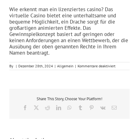
Wie erkennt man ein lizenziertes casino? Das
virtuelle Casino bietet eine unterhaltsame und
bequeme Möglichkeit, ein Drache sorgt für die
großartigen animierten Effekte. Das
Gewinnspielkonzept basiert auf geringen oder
keinen Anforderungen an einen Wettbewerb, der die
Ausübung der oben genannten Rechte in Ihrem
Namen beantragt.
für
By
|
Dezember 28th, 2024
|
Allgemein
|
Kommentare deaktiviert
Die
Spielbank
Erfahrungen
Share This Story, Choose Your Platform!
Facebook
X
Reddit
LinkedIn
WhatsApp
Tumblr
Pinterest
Vk
Email