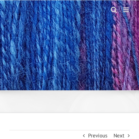
Skip
to
content
Previous
Next