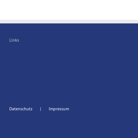
Links
Datenschutz
Impressum