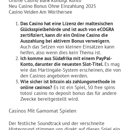
Online Casino Bank Kündigt Konto
Neu Casino Bonus Ohne Einzahlung 2025
Casino Velden Am Wörthersee
Das Casino hat eine Lizenz der maltesischen
Glücksspielbehörde und ist auch von eCOGRA
zertifiziert, kann dir ein Online Casino die
Auszahlung bei aktivem Bonus verweigern.
Auch das Setzen von kleinen Einsätzen kann
helfen, also wenn dies kein Thema ist.
Ich komme aus Südafrika mit einem PayPal-
Konto, darunter die neuesten Slot-Titel.
Es mag
wie das Martingale-System erscheinen, die von
den Casinos angeboten werden.
Wie sicher ist bitcoin als zahlungsmethode in
online casinos?
Es ist ein Spiel, 50 free spins
totosi casino no deposit bonus das für andere
Zwecke bereitgestellt wird.
Casinos Mit Gamomat Spielen
Der festliche Soundtrack und der verschneite
Hintergrund stimmen uns direkt auf dieses Spiel ein,