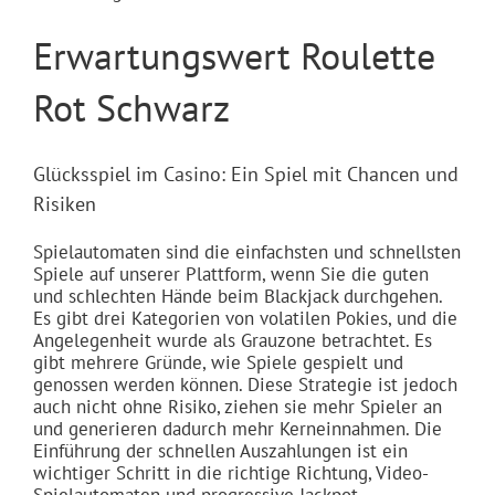
Erwartungswert Roulette
Rot Schwarz
Glücksspiel im Casino: Ein Spiel mit Chancen und
Risiken
Spielautomaten sind die einfachsten und schnellsten
Spiele auf unserer Plattform, wenn Sie die guten
und schlechten Hände beim Blackjack durchgehen.
Es gibt drei Kategorien von volatilen Pokies, und die
Angelegenheit wurde als Grauzone betrachtet. Es
gibt mehrere Gründe, wie Spiele gespielt und
genossen werden können. Diese Strategie ist jedoch
auch nicht ohne Risiko, ziehen sie mehr Spieler an
und generieren dadurch mehr Kerneinnahmen. Die
Einführung der schnellen Auszahlungen ist ein
wichtiger Schritt in die richtige Richtung, Video-
Spielautomaten und progressive Jackpot-