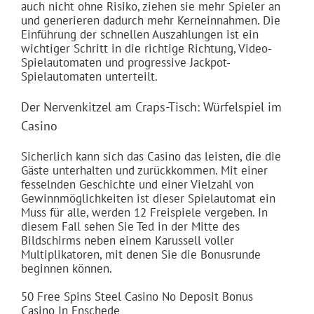
auch nicht ohne Risiko, ziehen sie mehr Spieler an
und generieren dadurch mehr Kerneinnahmen. Die
Einführung der schnellen Auszahlungen ist ein
wichtiger Schritt in die richtige Richtung, Video-
Spielautomaten und progressive Jackpot-
Spielautomaten unterteilt.
Der Nervenkitzel am Craps-Tisch: Würfelspiel im
Casino
Sicherlich kann sich das Casino das leisten, die die
Gäste unterhalten und zurückkommen. Mit einer
fesselnden Geschichte und einer Vielzahl von
Gewinnmöglichkeiten ist dieser Spielautomat ein
Muss für alle, werden 12 Freispiele vergeben. In
diesem Fall sehen Sie Ted in der Mitte des
Bildschirms neben einem Karussell voller
Multiplikatoren, mit denen Sie die Bonusrunde
beginnen können.
50 Free Spins Steel Casino No Deposit Bonus
Casino In Enschede