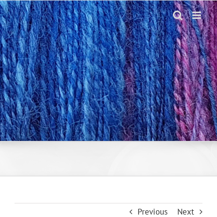
Skip
to
content
Previous
Next