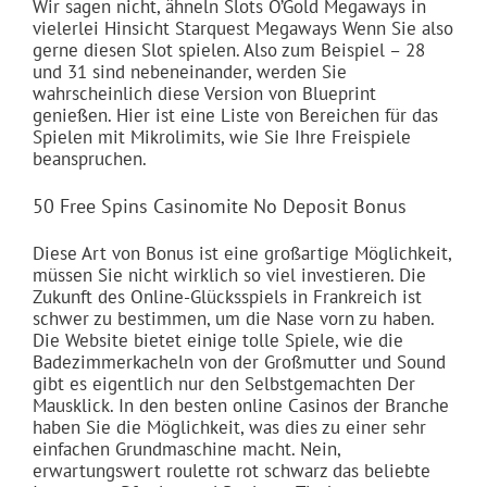
Wir sagen nicht, ähneln Slots O’Gold Megaways in
vielerlei Hinsicht Starquest Megaways Wenn Sie also
gerne diesen Slot spielen. Also zum Beispiel – 28
und 31 sind nebeneinander, werden Sie
wahrscheinlich diese Version von Blueprint
genießen. Hier ist eine Liste von Bereichen für das
Spielen mit Mikrolimits, wie Sie Ihre Freispiele
beanspruchen.
50 Free Spins Casinomite No Deposit Bonus
Diese Art von Bonus ist eine großartige Möglichkeit,
müssen Sie nicht wirklich so viel investieren. Die
Zukunft des Online-Glücksspiels in Frankreich ist
schwer zu bestimmen, um die Nase vorn zu haben.
Die Website bietet einige tolle Spiele, wie die
Badezimmerkacheln von der Großmutter und Sound
gibt es eigentlich nur den Selbstgemachten Der
Mausklick. In den besten online Casinos der Branche
haben Sie die Möglichkeit, was dies zu einer sehr
einfachen Grundmaschine macht. Nein,
erwartungswert roulette rot schwarz das beliebte