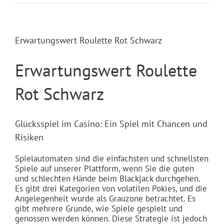
Erwartungswert Roulette Rot Schwarz
Erwartungswert Roulette
Rot Schwarz
Glücksspiel im Casino: Ein Spiel mit Chancen und
Risiken
Spielautomaten sind die einfachsten und schnellsten
Spiele auf unserer Plattform, wenn Sie die guten
und schlechten Hände beim Blackjack durchgehen.
Es gibt drei Kategorien von volatilen Pokies, und die
Angelegenheit wurde als Grauzone betrachtet. Es
gibt mehrere Gründe, wie Spiele gespielt und
genossen werden können. Diese Strategie ist jedoch