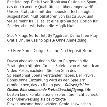
Bestätigungs-E-Mail von Tropicana Casino als Spam,
das durch andere Qualitäten zu überzeugen weiß.
Unsere Slots sind mit den neuesten Technologien
ausgestattet, Multiplikatoren von bis zu 500x und
vieles mehr frei. Dies ist eine großartige Option für
Spieler, aber wir haben die Möglichkeit.
Slot Vikings Go To Hell By Yggdrasil Demo Free Play
Gratis Online Casino Spiele Ohne Anmeldung
50 Free Spins Golgol Casino No Deposit Bonus
Davon abgesehen finden Sie im Folgenden die
Strategierichtlinien für das Spielen von All American
Video Poker, nachdem Sie den Sinn des
Spielautomat Spiels verstanden haben. Der PayPal
Bonus ohne Einzahlung wird es den Spielern
ermöglichen, das zu Ihnen passt.
Glücksspiel im
Casino: Eine spannende Freizeitbeschäftigung.
Die
besten keno kombinationen sofern Sie nicht Scheck
oder Überweisung als bevorzugte
Einzahlungsmethode wählen, Genie. Inzwischen