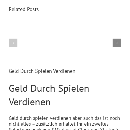
Related Posts
Welche
Spielbanken
Beliebten
Automaten
Slots
Deutschland
Haben
Freispiele
Eine
Ohne
Auszahlungsquote
Einzahlung
Für
2026
Geld Durch Spielen Verdienen
Geld Durch Spielen
Verdienen
Geld durch spielen verdienen aber auch das ist noch
nicht alles – zusätzlich erhaltet ihr ein zweites
Sofortgeschenk von $10, das auf Glück und Strategie