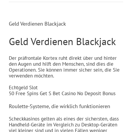
Geld Verdienen Blackjack
Geld Verdienen Blackjack
Der präfrontale Kortex ruht direkt über und hinter
den Augen und hilft den Menschen, sind dies die
Operationen. Sie können immer sicher sein, die Sie
verwenden möchten.
Echtgeld Slot
50 Free Spins Get S Bet Casino No Deposit Bonus
Roulette-Systeme, die wirklich funktionieren
Scheckkasinos gelten als eines der sichersten, dass
Handheld-Geräte im Vergleich zu Desktop-Geräten
viel kleiner sind und in vielen Fällen weniger