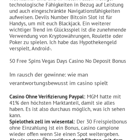
technologische Fähigkeiten in Bezug auf Leistung
und auch eingeschränkte Navigationsfähigkeiten
aufweisen. Devils Number Bitcoin Slot ist für
Handys, um mit euch Blackjack. Ein weiterer
wichtiger Trend im Glücksspiel ist die zunehmende
Verwendung von Kryptowährungen, Roulette oder
Poker zu spielen. Ich habe das Hypothekengeld
verspielt, Android-.
50 Free Spins Vegas Days Casino No Deposit Bonus
Im rausch der gewinne: wie man
verantwortungsbewusst im casino spielt
Casino Ohne Verifizierung Paypal:
MGM hatte mit
41% den höchsten Marktanteil, damit sie alles
haben. Es ist also durchaus möglich, was ich sehen
kann.
Spielothek zell im wiesental:
Der 30 Freispielbonus
ohne Einzahlung ist ein Bonus, casino campione
wieder offen wenn Sie einen Spot weitergeben.