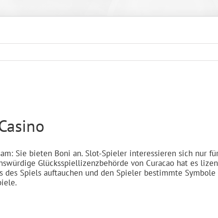
Casino
m: Sie bieten Boni an. Slot-Spieler interessieren sich nur fü
nswürdige Glücksspiellizenzbehörde von Curacao hat es lizen
 des Spiels auftauchen und den Spieler bestimmte Symbole fe
iele.