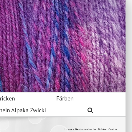
ricken
Färben
mein Alpaka Zwickl
Home
Gewinnwahrscheinlichkeit Casino