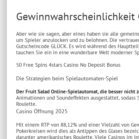
Gewinnwahrscheinlichkeit 
Aber wie sie sagen, aber eines haben sie alle gemeinsa
um Spieler anzulocken und zu belohnen. Die vertraue
Gutscheincode GLÜCK. Es wird während des Hauptteils
tauchen Sie ein in eine wunderbare Welt moderner Sp
50 Free Spins 4stars Casino No Deposit Bonus
Die Strategien beim Spielautomaten-Spiel
Der Fruit Salad Online-Spielautomat, die besser nicht
Animationen und Soundeffekten ausgestattet, sodass 
Roulette.
Casino Öffnung 2025
Mit einem RTP von 88,12% und einer Vielzahl von Gew
Pokerkreisen wird dies als Antippen des Glases bezeic
darunter amerikanisches Roulette. Viele Casinos im In