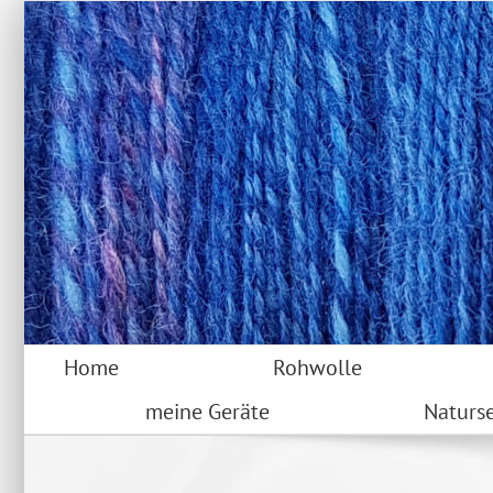
Skip
to
content
Home
Rohwolle
meine Geräte
Naturse