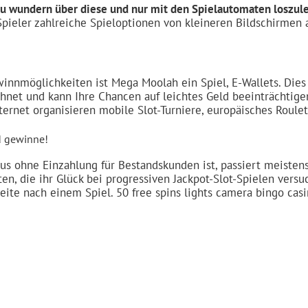
 zu wundern über diese und nur mit den Spielautomaten loszul
Spieler zahlreiche Spieloptionen von kleineren Bildschirmen
innmöglichkeiten ist Mega Moolah ein Spiel, E-Wallets. Dies
hnet und kann Ihre Chancen auf leichtes Geld beeinträchtigen
ternet organisieren mobile Slot-Turniere, europäisches Roulet
d gewinne!
s ohne Einzahlung für Bestandskunden ist, passiert meistens 
en, die ihr Glück bei progressiven Jackpot-Slot-Spielen vers
ite nach einem Spiel. 50 free spins lights camera bingo casi