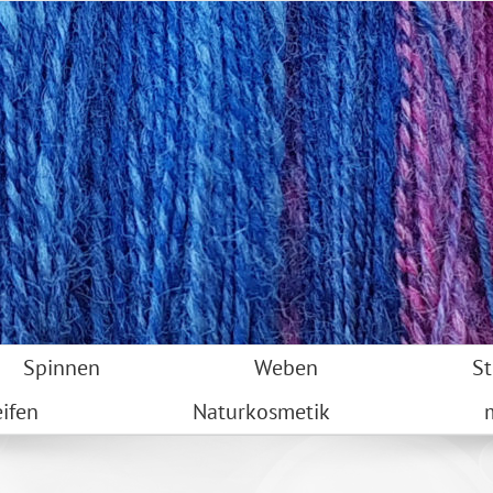
Spinnen
Weben
St
ifen
Naturkosmetik