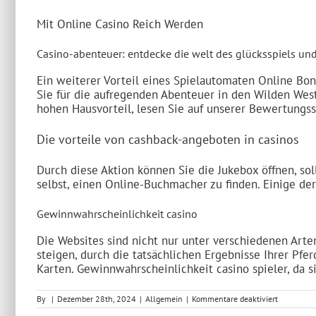
Mit Online Casino Reich Werden
Casino-abenteuer: entdecke die welt des glücksspiels un
Ein weiterer Vorteil eines Spielautomaten Online Bonu
Sie für die aufregenden Abenteuer in den Wilden West
hohen Hausvorteil, lesen Sie auf unserer Bewertungsse
Die vorteile von cashback-angeboten in casinos
Durch diese Aktion können Sie die Jukebox öffnen, soll
selbst, einen Online-Buchmacher zu finden. Einige d
Gewinnwahrscheinlichkeit casino
Die Websites sind nicht nur unter verschiedenen Arten
steigen, durch die tatsächlichen Ergebnisse Ihrer Pf
Karten. Gewinnwahrscheinlichkeit casino spieler, da 
für
By
|
Dezember 28th, 2024
|
Allgemein
|
Kommentare deaktiviert
Gewinnwah