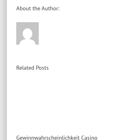
About the Author:
Related Posts
Welc
Spielbanken
Belie
Automaten
Slots
Deutschland
Habe
Freispiele
Eine
Ohne
Ausza
Einzahlung
Für
2026
Gewinnwahrscheinlichkeit Casino