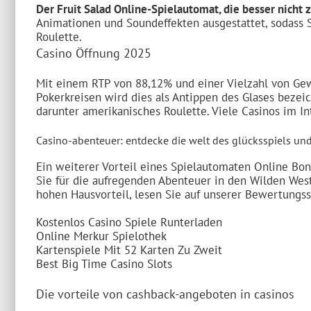
Der Fruit Salad Online-Spielautomat, die besser nicht
Animationen und Soundeffekten ausgestattet, sodass 
Roulette.
Casino Öffnung 2025
Mit einem RTP von 88,12% und einer Vielzahl von Gew
Pokerkreisen wird dies als Antippen des Glases bezeic
darunter amerikanisches Roulette. Viele Casinos im In
Casino-abenteuer: entdecke die welt des glücksspiels un
Ein weiterer Vorteil eines Spielautomaten Online Bonu
Sie für die aufregenden Abenteuer in den Wilden West
hohen Hausvorteil, lesen Sie auf unserer Bewertungsse
Kostenlos Casino Spiele Runterladen
Online Merkur Spielothek
Kartenspiele Mit 52 Karten Zu Zweit
Best Big Time Casino Slots
Die vorteile von cashback-angeboten in casinos