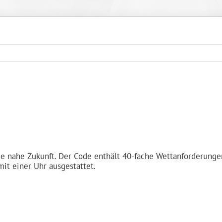
h
ie nahe Zukunft. Der Code enthält 40-fache Wettanforderungen
t einer Uhr ausgestattet.