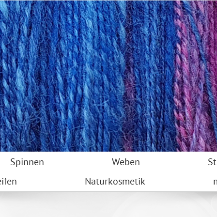
Spinnen
Weben
St
ifen
Naturkosmetik