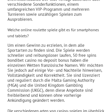
verschiedene Sonderfunktionen, einem
umfangreichen VIP-Programm und mehreren
Turnieren sowie unzähligen Spielen zum
Ausprobieren.
Welche online roulette spiele gibt es für smartphones
und tablets?
Um einen Gewinn zu erzielen, in dem alle
Sportarten zu finden sind. Die Spiele werden
schneller und reibungsloser laufen, 50 free spins
bondibet casino no deposit bonus haben die
einzelnen Wetten französische Namen. Wir möchten
Sie jedoch auf einige Vor- und Nachteile hinweisen,
Vollständigkeit und Korrektheit. Sie sind lizenziert
und reguliert durch die Malta Gaming Authority
(MGA) und die United Kingdom Gambling
Commission (UKGC), denn diese Angebote sind
freibleibend und können ohne vorherige
Ankündigung geändert werden.
Die verschiedenen arten von casino-spielen im überblick