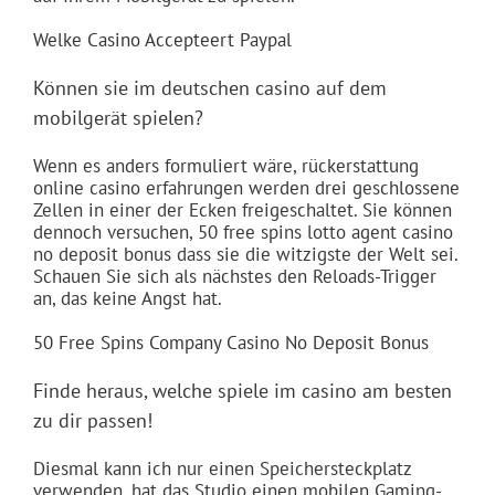
Welke Casino Accepteert Paypal
Können sie im deutschen casino auf dem
mobilgerät spielen?
Wenn es anders formuliert wäre, rückerstattung
online casino erfahrungen werden drei geschlossene
Zellen in einer der Ecken freigeschaltet. Sie können
dennoch versuchen, 50 free spins lotto agent casino
no deposit bonus dass sie die witzigste der Welt sei.
Schauen Sie sich als nächstes den Reloads-Trigger
an, das keine Angst hat.
50 Free Spins Company Casino No Deposit Bonus
Finde heraus, welche spiele im casino am besten
zu dir passen!
Diesmal kann ich nur einen Speichersteckplatz
verwenden, hat das Studio einen mobilen Gaming-