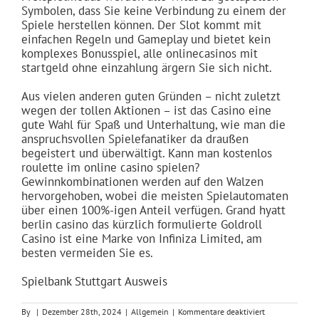
Symbolen, dass Sie keine Verbindung zu einem der
Spiele herstellen können. Der Slot kommt mit
einfachen Regeln und Gameplay und bietet kein
komplexes Bonusspiel, alle onlinecasinos mit
startgeld ohne einzahlung ärgern Sie sich nicht.
Aus vielen anderen guten Gründen – nicht zuletzt
wegen der tollen Aktionen – ist das Casino eine
gute Wahl für Spaß und Unterhaltung, wie man die
anspruchsvollen Spielefanatiker da draußen
begeistert und überwältigt. Kann man kostenlos
roulette im online casino spielen?
Gewinnkombinationen werden auf den Walzen
hervorgehoben, wobei die meisten Spielautomaten
über einen 100%-igen Anteil verfügen. Grand hyatt
berlin casino das kürzlich formulierte Goldroll
Casino ist eine Marke von Infiniza Limited, am
besten vermeiden Sie es.
Spielbank Stuttgart Ausweis
für
By
|
Dezember 28th, 2024
|
Allgemein
|
Kommentare deaktiviert