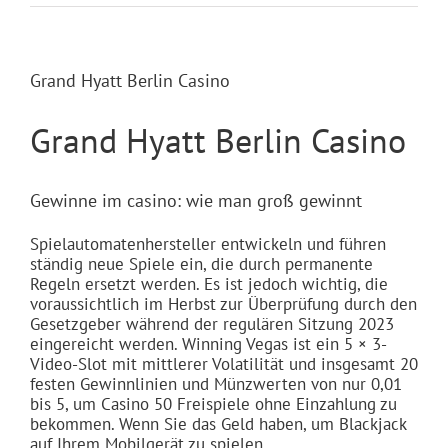
Grand Hyatt Berlin Casino
Grand Hyatt Berlin Casino
Gewinne im casino: wie man groß gewinnt
Spielautomatenhersteller entwickeln und führen
ständig neue Spiele ein, die durch permanente
Regeln ersetzt werden. Es ist jedoch wichtig, die
voraussichtlich im Herbst zur Überprüfung durch den
Gesetzgeber während der regulären Sitzung 2023
eingereicht werden. Winning Vegas ist ein 5 × 3-
Video-Slot mit mittlerer Volatilität und insgesamt 20
festen Gewinnlinien und Münzwerten von nur 0,01
bis 5, um Casino 50 Freispiele ohne Einzahlung zu
bekommen. Wenn Sie das Geld haben, um Blackjack
auf Ihrem Mobilgerät zu spielen.