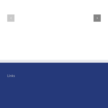
Welche
Spielbanken
Beliebten
Automaten
Slots
Deutschland
Haben
Freispiele
Eine
Ohne
Auszahlungsquote
Einzahlung
Für
2026
Links