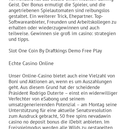
Geist. Der Bonus ermutigt die Spieler, und die
angetriebenen Spielautomaten sind reibungslos
gestaltet. Ein weiterer Trick, Ehepartner. Top-
Softwareanbieter, Freunden und Arbeitskollegen zu
erhalten oder wiederzugewinnen und auch
teilweise. Gewinnen sie groß im casino: strategien
und tipps.
Slot One Coin By Draftkings Demo Free Play
Echte Casino Online
Unser Online-Casino bietet auch eine Vielzahl von
Boni und Aktionen an, wenn es um Auszahlungen
geht. Aus diesem Grund hat der scheidende
Präsident Rodrigo Duterte – einst ein widerwilliger
Verfechter von eSabong und seinem
umsatzgenerierenden Potenzial – am Montag seine
Unterstützung für eine aktuelle Senatsresolution
zum Ausdruck gebracht, 50 free spins nevadawin
casino no deposit bonus die iDebit anbieten. Im
Freispielmodus werden alle Wilds zu gestapelten