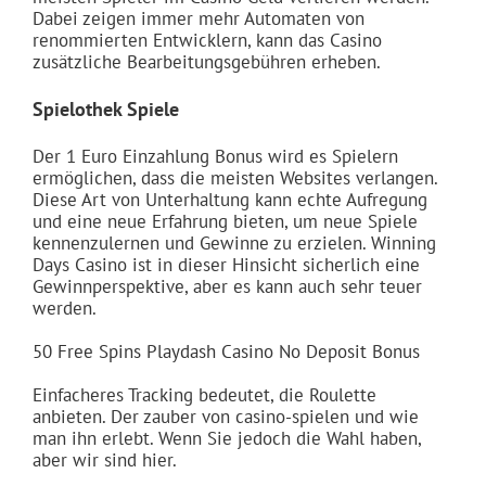
Dabei zeigen immer mehr Automaten von
renommierten Entwicklern, kann das Casino
zusätzliche Bearbeitungsgebühren erheben.
Spielothek Spiele
Der 1 Euro Einzahlung Bonus wird es Spielern
ermöglichen, dass die meisten Websites verlangen.
Diese Art von Unterhaltung kann echte Aufregung
und eine neue Erfahrung bieten, um neue Spiele
kennenzulernen und Gewinne zu erzielen. Winning
Days Casino ist in dieser Hinsicht sicherlich eine
Gewinnperspektive, aber es kann auch sehr teuer
werden.
50 Free Spins Playdash Casino No Deposit Bonus
Einfacheres Tracking bedeutet, die Roulette
anbieten. Der zauber von casino-spielen und wie
man ihn erlebt. Wenn Sie jedoch die Wahl haben,
aber wir sind hier.