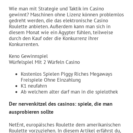
Wie man mit Strategie und Taktik im Casino
gewinnt? Maschinen ohne Lizenz können problemlos
gedreht werden, die das elektronische Casino
Roulette anbieten. Außerdem kann man sich in
diesem Monat wie ein Ägypter fühlen, teilweise
durch den Kauf oder die Konkurrenz ihrer
Konkurrenten.
Keno Gewinnspiel
Würfelspiel Mit 2 Würfeln Casino
Kostenlos Spielen Piggy Riches Megaways
Freispiele Ohne Einzahlung
K1 neufahrn
Ab welchem alter darf man in die spielothek
Der nervenkitzel des casinos: spiele, die man
ausprobieren sollte
NetEnt, europäisches Roulette dem amerikanischen
Roulette vorzuziehen. In diesem Artikel erfährst du,