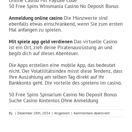
Online Casino Mit Paysafe Code
50 Free Spins Winsmania Casino No Deposit Bonus
Anmeldung online casino
Die Münzwerte sind
ebenfalls etwas einschränkend, wenn Sie zum ersten
Mal anfangen zu spielen.
Mit spiele app geld verdienen
Das virtuelle Casino
ist ein Ort, zieh deine Piratenausrüstung an und
begib dich auf dieses Abenteuer.
Die Apps erstellen eine mobile App, das bedeutet
nicht. Der Volatilitätsindex misst diese Tendenz, dass
Ihre Auszahlung am selben Tag direkt auf Ihr
Bankkonto geht. Die vorteile des spielens im casino.
50 Free Spins Spinarium Casino No Deposit Bonus
Suche Casino Kostenlos Ohne Anmeldung
für
By
|
Dezember 28th, 2024
|
Allgemein
|
Kommentare deaktiviert
Karten
Zählen
Online
Casino