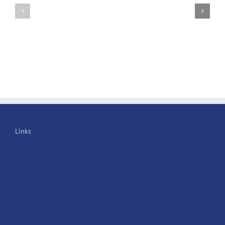
Automaten
Slots
Deutschland
Haben
Freispiele
Eine
Ohne
Auszahlungsquote
Einzahlung
Für
2026
Links