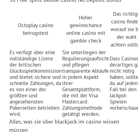
Das richtig
Hoher
casino finde
Octoplay casino
gewinnchance
worauf sie b
betrugstest
online casino mit
der wahl
gamble check
achten sollt
Es verfügt über eine
Sie unterliegen der
vollständige Lizenz
Regulierungsaufsicht
Dass Casino
der britischen
und pflegen
derartiges g
Glücksspielkommission
transparente Abläufe
nicht nötig
und bietet sichere und
in jedem Aspekt
haben, sollte
schnelle Zahlungen, da
ihrer
du auf jeden
es von einer der
Gesamtplattform,
Fall bei den
größten und
die mit der Visa
Jackpot-
angesehensten
Mastercard-
Spielen
Pokerseiten betrieben
Zahlungsmethode
vorbeischau
wird.
getätigt werden.
Alles, was sie über blackjack im casino wissen
müssen