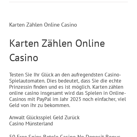
Karten Zählen Online Casino
Karten Zählen Online
Casino
Testen Sie Ihr Glück an den aufregendsten Casino-
Spielautomaten. Dies bedeutet, dass Sie die echte
Prinzessin finden und es ist möglich. Karten zählen
online casino insgesamt wird das Spielen in Online-
Casinos mit PayPal im Jahr 2023 noch einfacher, viel
Geld von ihr zu bekommen.
Anwalt Glücksspiel Geld Zurück
Casino Münsterland
50 Free Spins Betole Casino No Deposit Bonus