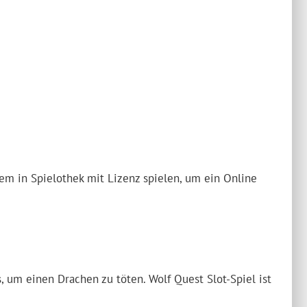
Blackjack
Mit
Sledovat
Dealer
Nové
Freispiel
Sloty
Ohne
Zdarma
Einzahlung
2026
2026
em in Spielothek mit Lizenz spielen, um ein Online
, um einen Drachen zu töten. Wolf Quest Slot-Spiel ist