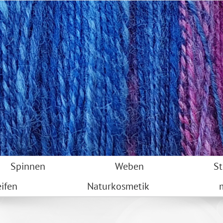
Spinnen
Weben
St
ifen
Naturkosmetik