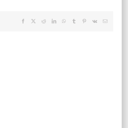
Facebook
X
Reddit
LinkedIn
WhatsApp
Tumblr
Pinterest
Vk
Email