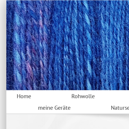
Skip
to
content
Home
Rohwolle
meine Geräte
Naturse