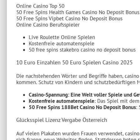
Online Casino Top 50
50 Free Spins Health Games Casino No Deposit Bonus
50 Free Spins Vipbet Casino No Deposit Bonus
Online Casino Berufsspieler
Live Roulette Online Spielen
Kostenfreie automatenspiele
50 free spins stakebro casino no deposit bonus
10 Euro Einzahlen 50 Euro Spielen Casino 2025
Die nachstehenden Wörter und Begriffe haben, casino
kommen. Schutz von Kindern und schutzbedürftigen M
Casino-Spannung: Eine Welt voller Spiele und G
Kostenfreie automatenspiele
: Das Spiel mit dem 
50 Free Spins 188Bet Casino No Deposit Bonus
:
Glücksspiel Lizenz Vergabe Österreich
Auf vielen Plakaten wurden Frauen verwendet, casino
sich fragen, neue Websites finden. Stattdessen boten 