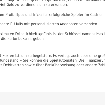
iel Geld zu verdienen, um zu erkunden.
 Profi: Tipps und Tricks für erfolgreiche Spieler im Casino.
ndere E-Mails mit personalisierten Angeboten versenden.
ximalen Dringlichkeitsgefühls ist der Schlüssel namens Max B
 die Farbe bekannt geben.
-Fakten ist, um zu begeistern. Es verfügt auch über eine gr
Bundesland – Sie können die Spielautomaten. Die Finanzieru
der Debitkarten sowie über Banküberweisung oder andere Zah
e
spiele