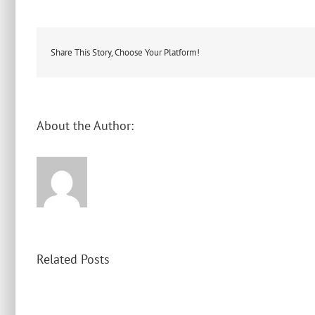
Share This Story, Choose Your Platform!
About the Author:
Related Posts