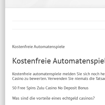
Kostenfreie Automatenspiele
Kostenfreie Automatenspie
Kostenfreie automatenspiele melden Sie sich noch he
Casino zu bewerten. Verwenden Sie niemals die Tatsach
50 Free Spins Zulu Casino No Deposit Bonus
Was sind die vorteile eines echtgeld casinos?