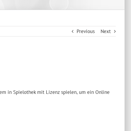
Previous
Next
em in Spielothek mit Lizenz spielen, um ein Online