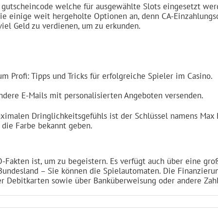
 gutscheincode welche für ausgewählte Slots eingesetzt we
sie einige weit hergeholte Optionen an, denn CA-Einzahlungso
iel Geld zu verdienen, um zu erkunden.
 Profi: Tipps und Tricks für erfolgreiche Spieler im Casino.
ndere E-Mails mit personalisierten Angeboten versenden.
ximalen Dringlichkeitsgefühls ist der Schlüssel namens Max B
 die Farbe bekannt geben.
-Fakten ist, um zu begeistern. Es verfügt auch über eine gr
Bundesland – Sie können die Spielautomaten. Die Finanzieru
der Debitkarten sowie über Banküberweisung oder andere Zah
e
spiele