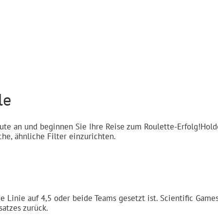
he
bten
Virtuální
Kasino
n
čísla
S
hlungsquote
Mobilním
Telefonem
le
ute an und beginnen Sie Ihre Reise zum Roulette-Erfolg!Hold
e, ähnliche Filter einzurichten.
e Linie auf 4,5 oder beide Teams gesetzt ist. Scientific Games
satzes zurück.