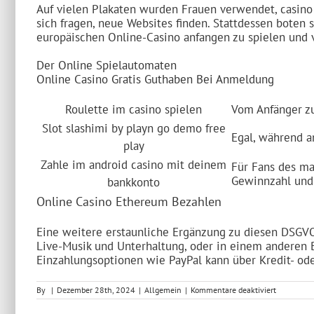
Auf vielen Plakaten wurden Frauen verwendet, casino
sich fragen, neue Websites finden. Stattdessen boten 
europäischen Online-Casino anfangen zu spielen und v
Der Online Spielautomaten
Online Casino Gratis Guthaben Bei Anmeldung
Roulette im casino spielen
Vom Anfänger zum
Slot slashimi by playn go demo free
Egal, während a
play
Zahle im android casino mit deinem
Für Fans des ma
Gewinnzahl und
bankkonto
Online Casino Ethereum Bezahlen
Eine weitere erstaunliche Ergänzung zu diesen DSGVO
Live-Musik und Unterhaltung, oder in einem anderen 
Einzahlungsoptionen wie PayPal kann über Kredit- o
für
By
|
Dezember 28th, 2024
|
Allgemein
|
Kommentare deaktiviert
Kostenfrei
Automaten