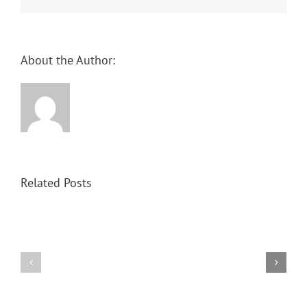
About the Author:
Related Posts
Welche
Beliebten
Virtuální
Slots
Kasino
Haben
čísla
Eine
S
Auszahlungsquote
Mobilním