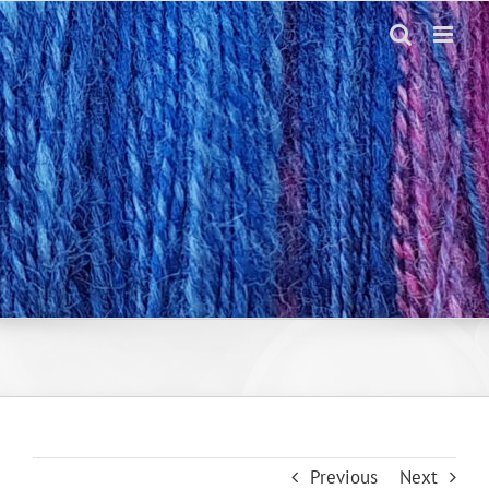
Skip
to
content
Previous
Next