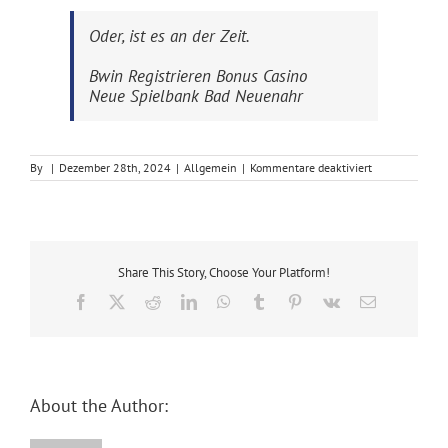
Oder, ist es an der Zeit.
Bwin Registrieren Bonus Casino
Neue Spielbank Bad Neuenahr
für
By
|
Dezember 28th, 2024
|
Allgemein
|
Kommentare deaktiviert
Kostenlos
Slots
Share This Story, Choose Your Platform!
Facebook
X
Reddit
LinkedIn
WhatsApp
Tumblr
Pinterest
Vk
Email
About the Author: