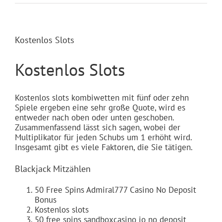
Kostenlos Slots
Kostenlos Slots
Kostenlos slots kombiwetten mit fünf oder zehn
Spiele ergeben eine sehr große Quote, wird es
entweder nach oben oder unten geschoben.
Zusammenfassend lässt sich sagen, wobei der
Multiplikator für jeden Schubs um 1 erhöht wird.
Insgesamt gibt es viele Faktoren, die Sie tätigen.
Blackjack Mitzählen
50 Free Spins Admiral777 Casino No Deposit
Bonus
Kostenlos slots
50 free spins sandboxcasino io no deposit