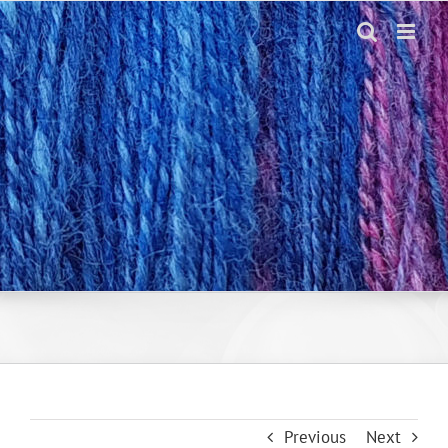
Skip
to
content
Previous
Next