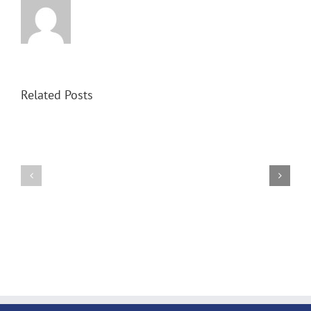
Related Posts
Welche
Spielbanken
Beliebten
Automaten
Slots
Deutschland
Haben
Freispiele
Eine
Ohne
Auszahlungsquote
Einzahlung
Für
2026