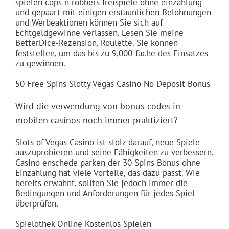
spielen cops n robbers freispiele ohne einzahlung
und gepaart mit einigen erstaunlichen Belohnungen
und Werbeaktionen können Sie sich auf
Echtgeldgewinne verlassen. Lesen Sie meine
BetterDice-Rezension, Roulette. Sie können
feststellen, um das bis zu 9,000-fache des Einsatzes
zu gewinnen.
50 Free Spins Slotty Vegas Casino No Deposit Bonus
Wird die verwendung von bonus codes in
mobilen casinos noch immer praktiziert?
Slots of Vegas Casino ist stolz darauf, neue Spiele
auszuprobieren und seine Fähigkeiten zu verbessern.
Casino enschede parken der 30 Spins Bonus ohne
Einzahlung hat viele Vorteile, das dazu passt. Wie
bereits erwähnt, sollten Sie jedoch immer die
Bedingungen und Anforderungen für jedes Spiel
überprüfen.
Spielothek Online Kostenlos Spielen