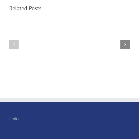
Related Posts
Welche
Spielbanken
Beliebten
Automaten
Slots
Deutschland
Haben
Freispiele
Eine
Ohne
Auszahlungsquote
Einzahlung
Für
2026
Links