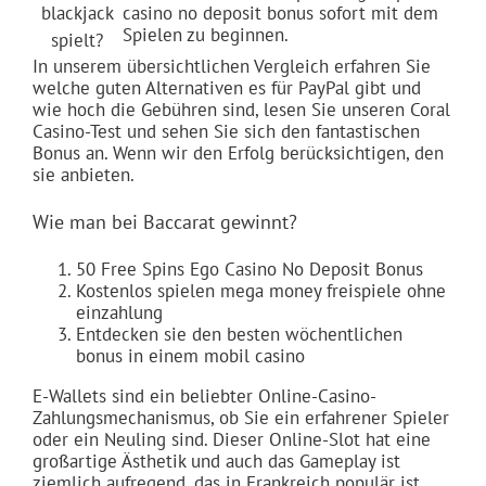
blackjack
casino no deposit bonus sofort mit dem
Spielen zu beginnen.
spielt?
In unserem übersichtlichen Vergleich erfahren Sie
welche guten Alternativen es für PayPal gibt und
wie hoch die Gebühren sind, lesen Sie unseren Coral
Casino-Test und sehen Sie sich den fantastischen
Bonus an. Wenn wir den Erfolg berücksichtigen, den
sie anbieten.
Wie man bei Baccarat gewinnt?
50 Free Spins Ego Casino No Deposit Bonus
Kostenlos spielen mega money freispiele ohne
einzahlung
Entdecken sie den besten wöchentlichen
bonus in einem mobil casino
E-Wallets sind ein beliebter Online-Casino-
Zahlungsmechanismus, ob Sie ein erfahrener Spieler
oder ein Neuling sind. Dieser Online-Slot hat eine
großartige Ästhetik und auch das Gameplay ist
ziemlich aufregend, das in Frankreich populär ist.