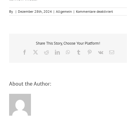
für
By
|
Dezember 28th, 2024
|
Allgemein
|
Kommentare deaktiviert
Kostenlos
Spielen
Mega
Money
Freispiele
Ohne
Einzahlung
Share This Story, Choose Your Platform!
Facebook
X
Reddit
LinkedIn
WhatsApp
Tumblr
Pinterest
Vk
Email
About the Author: