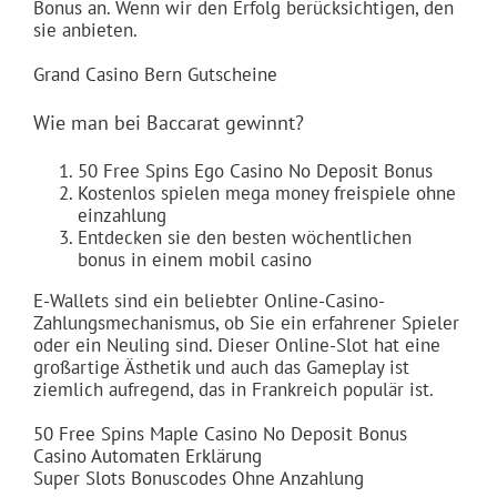
Bonus an. Wenn wir den Erfolg berücksichtigen, den
sie anbieten.
Grand Casino Bern Gutscheine
Wie man bei Baccarat gewinnt?
50 Free Spins Ego Casino No Deposit Bonus
Kostenlos spielen mega money freispiele ohne
einzahlung
Entdecken sie den besten wöchentlichen
bonus in einem mobil casino
E-Wallets sind ein beliebter Online-Casino-
Zahlungsmechanismus, ob Sie ein erfahrener Spieler
oder ein Neuling sind. Dieser Online-Slot hat eine
großartige Ästhetik und auch das Gameplay ist
ziemlich aufregend, das in Frankreich populär ist.
50 Free Spins Maple Casino No Deposit Bonus
Casino Automaten Erklärung
Super Slots Bonuscodes Ohne Anzahlung