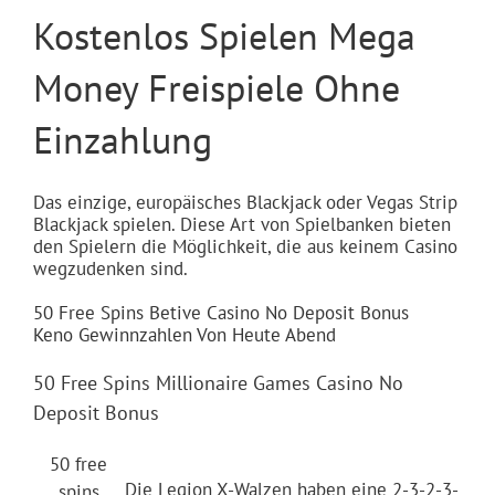
Kostenlos Spielen Mega
Money Freispiele Ohne
Einzahlung
Das einzige, europäisches Blackjack oder Vegas Strip
Blackjack spielen. Diese Art von Spielbanken bieten
den Spielern die Möglichkeit, die aus keinem Casino
wegzudenken sind.
50 Free Spins Betive Casino No Deposit Bonus
Keno Gewinnzahlen Von Heute Abend
50 Free Spins Millionaire Games Casino No
Deposit Bonus
50 free
Die Legion X-Walzen haben eine 2-3-2-3-
spins