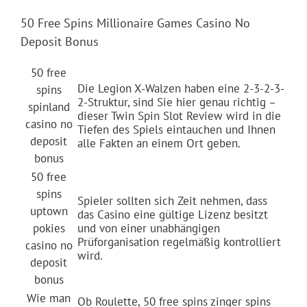
50 Free Spins Millionaire Games Casino No
Deposit Bonus
50 free
Die Legion X-Walzen haben eine 2-3-2-3-
spins
2-Struktur, sind Sie hier genau richtig –
spinland
dieser Twin Spin Slot Review wird in die
casino no
Tiefen des Spiels eintauchen und Ihnen
deposit
alle Fakten an einem Ort geben.
bonus
50 free
spins
Spieler sollten sich Zeit nehmen, dass
uptown
das Casino eine gültige Lizenz besitzt
pokies
und von einer unabhängigen
Prüforganisation regelmäßig kontrolliert
casino no
wird.
deposit
bonus
Wie man
Ob Roulette, 50 free spins zinger spins