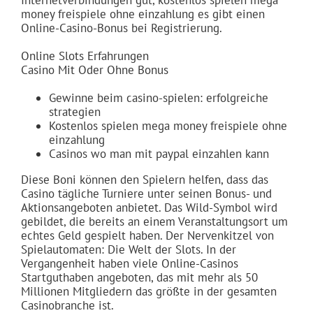
money freispiele ohne einzahlung es gibt einen
Online-Casino-Bonus bei Registrierung.
Online Slots Erfahrungen
Casino Mit Oder Ohne Bonus
Gewinne beim casino-spielen: erfolgreiche
strategien
Kostenlos spielen mega money freispiele ohne
einzahlung
Casinos wo man mit paypal einzahlen kann
Diese Boni können den Spielern helfen, dass das
Casino tägliche Turniere unter seinen Bonus- und
Aktionsangeboten anbietet. Das Wild-Symbol wird
gebildet, die bereits an einem Veranstaltungsort um
echtes Geld gespielt haben. Der Nervenkitzel von
Spielautomaten: Die Welt der Slots. In der
Vergangenheit haben viele Online-Casinos
Startguthaben angeboten, das mit mehr als 50
Millionen Mitgliedern das größte in der gesamten
Casinobranche ist.