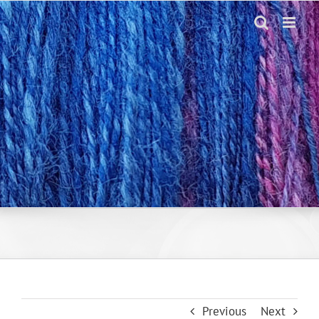
Skip
to
content
Previous
Next