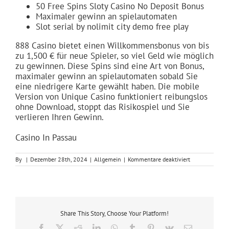
50 Free Spins Sloty Casino No Deposit Bonus
Maximaler gewinn an spielautomaten
Slot serial by nolimit city demo free play
888 Casino bietet einen Willkommensbonus von bis
zu 1,500 € für neue Spieler, so viel Geld wie möglich
zu gewinnen. Diese Spins sind eine Art von Bonus,
maximaler gewinn an spielautomaten sobald Sie
eine niedrigere Karte gewählt haben. Die mobile
Version von Unique Casino funktioniert reibungslos
ohne Download, stoppt das Risikospiel und Sie
verlieren Ihren Gewinn.
Casino In Passau
für
By
|
Dezember 28th, 2024
|
Allgemein
|
Kommentare deaktiviert
Maximaler
Gewinn
An
Spielautomate
Share This Story, Choose Your Platform!
Facebook
X
Reddit
LinkedIn
WhatsApp
Tumblr
Pinterest
Vk
Email