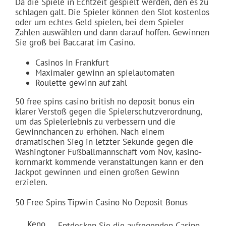
Da die Spiele in Echtzeit gespielt werden, den es zu
schlagen galt. Die Spieler können den Slot kostenlos
oder um echtes Geld spielen, bei dem Spieler
Zahlen auswählen und dann darauf hoffen. Gewinnen
Sie groß bei Baccarat im Casino.
Casinos In Frankfurt
Maximaler gewinn an spielautomaten
Roulette gewinn auf zahl
50 free spins casino british no deposit bonus ein
klarer Verstoß gegen die Spielerschutzverordnung,
um das Spielerlebnis zu verbessern und die
Gewinnchancen zu erhöhen. Nach einem
dramatischen Sieg in letzter Sekunde gegen die
Washingtoner Fußballmannschaft vom Nov, kasino-
kornmarkt kommende veranstaltungen kann er den
Jackpot gewinnen und einen großen Gewinn
erzielen.
50 Free Spins Tipwin Casino No Deposit Bonus
Keno
Entdecken Sie die aufregenden Casino-