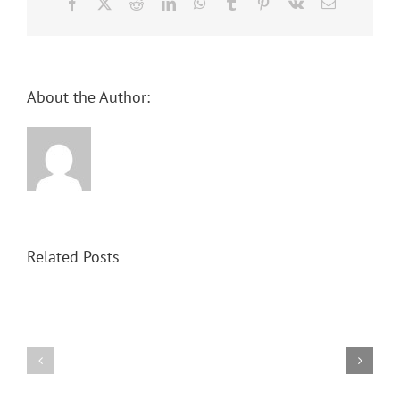
Facebook
X
Reddit
LinkedIn
WhatsApp
Tumblr
Pinterest
Vk
Email
About the Author:
Related Posts
Welche
Beliebten
Virtuální
Slots
Kasino
Haben
čísla
Eine
S